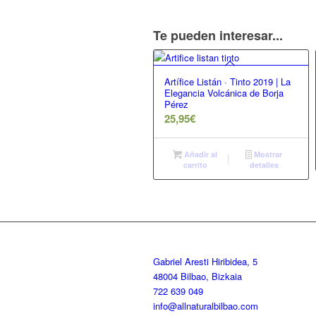
Te pueden interesar...
Artífice Listán · Tinto 2019 | La
Elegancia Volcánica de Borja
Pérez
25,95
€
Añadir al
Mostrar
carrito
detalles
Gabriel Aresti Hiribidea, 5
48004 Bilbao, Bizkaia
722 639 049
info@allnaturalbilbao.com