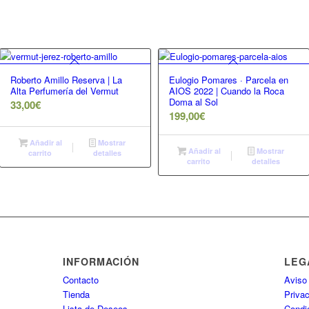
Roberto Amillo Reserva | La
Eulogio Pomares · Parcela en
Alta Perfumería del Vermut
AIOS 2022 | Cuando la Roca
Doma al Sol
33,00
€
199,00
€
Añadir al
Mostrar
Añadir al
Mostrar
carrito
detalles
carrito
detalles
INFORMACIÓN
LEG
Contacto
Aviso
Tienda
Priva
Lista de Deseos
Condi