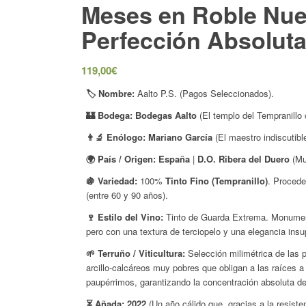
Meses en Roble Nue
Perfección Absolut
119,00
€
🏷️ Nombre:
Aalto P.S. (Pagos Seleccionados).
🏰 Bodega:
Bodegas Aalto
(El templo del Tempranillo
👨‍🔬 Enólogo:
Mariano García
(El maestro indiscutibl
🌍 País / Origen:
España
|
D.O. Ribera del Duero
(Mun
🍇 Variedad:
100%
Tinto Fino (Tempranillo)
. Procede
(entre 60 y 90 años).
🍷 Estilo del Vino:
Tinto de Guarda Extrema. Monumenta
pero con una textura de terciopelo y una elegancia insu
🌱 Terruño / Viticultura:
Selección milimétrica de las 
arcillo-calcáreos muy pobres que obligan a las raíces 
paupérrimos, garantizando la concentración absoluta de 
⏳ Añada:
2022
(Un año cálido que, gracias a la resiste