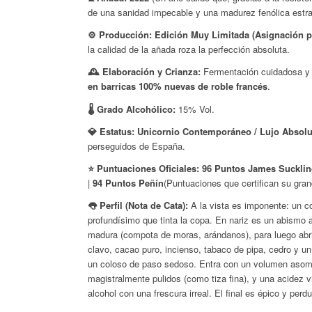
de una sanidad impecable y una madurez fenólica estrat
⚙️ Producción:
Edición Muy Limitada (Asignación p
la calidad de la añada roza la perfección absoluta.
🕰️ Elaboración y Crianza:
Fermentación cuidadosa y
en barricas 100% nuevas de roble francés
.
🌡️ Grado Alcohólico:
15% Vol.
💎 Estatus:
Unicornio Contemporáneo / Lujo Absolu
perseguidos de España.
⭐ Puntuaciones Oficiales:
96 Puntos James Suckli
|
94 Puntos Peñín
(Puntuaciones que certifican su gra
👅 Perfil (Nota de Cata):
A la vista es imponente: un col
profundísimo que tinta la copa. En nariz es un abismo a
madura (compota de moras, arándanos), para luego abr
clavo, cacao puro, incienso, tabaco de pipa, cedro y un
un coloso de paso sedoso. Entra con un volumen asom
magistralmente pulidos (como tiza fina), y una acidez 
alcohol con una frescura irreal. El final es épico y perd