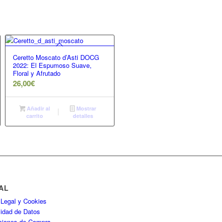
Ceretto Moscato d’Asti DOCG
2022: El Espumoso Suave,
Floral y Afrutado
26,00
€
Añadir al
Mostrar
carrito
detalles
AL
 Legal y Cookies
cidad de Datos
ciones de Compra