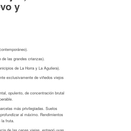
vo y
a
 contemporáneo).
e de las grandes crianzas).
icipios de La Horra y La Aguilera).
nte exclusivamente de viñedos viejos
l, opulento, de concentración brutal
perable.
parcelas más privilegiadas. Suelos
a profundizar al máximo. Rendimientos
la fruta.
ncia de las cepas viejas, entregó uvas