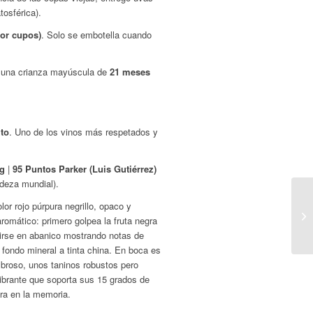
osférica).
or cupos)
. Solo se embotella cuando
 una crianza mayúscula de
21 meses
to
. Uno de los vinos más respetados y
ng
|
95 Puntos Parker (Luis Gutiérrez)
ndeza mundial).
or rojo púrpura negrillo, opaco y
romático: primero golpea la fruta negra
irse en abanico mostrando notas de
 fondo mineral a tinta china. En boca es
broso, unos taninos robustos pero
vibrante que soporta sus 15 grados de
ura en la memoria.