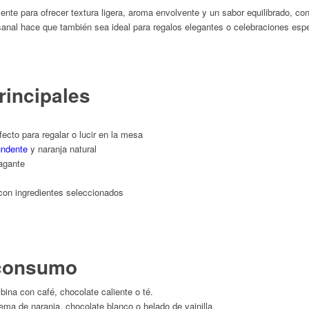
e para ofrecer textura ligera, aroma envolvente y un sabor equilibrado, con
sanal hace que también sea ideal para regalos elegantes o celebraciones espe
rincipales
ecto para regalar o lucir en la mesa
undente
y naranja natural
ragante
con ingredientes seleccionados
 consumo
na con café, chocolate caliente o té.
ma de naranja, chocolate blanco o helado de vainilla.