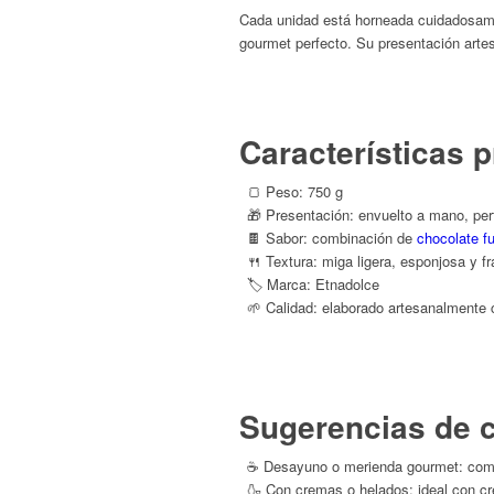
Cada unidad está horneada cuidadosament
gourmet perfecto. Su presentación arte
Características p
🍞 Peso: 750 g
🎁 Presentación: envuelto a mano, perf
🍫 Sabor: combinación de
chocolate f
🍴 Textura: miga ligera, esponjosa y f
🏷️ Marca: Etnadolce
🌱 Calidad: elaborado artesanalmente 
Sugerencias de
☕ Desayuno o merienda gourmet: combi
🍶 Con cremas o helados: ideal con cre