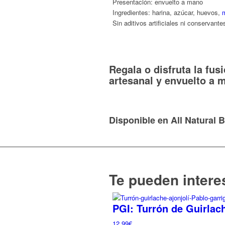
Presentación: envuelto a mano
Ingredientes: harina, azúcar, huevos,
m
Sin aditivos artificiales ni conservante
Regala o disfruta la fus
artesanal y envuelto a 
Disponible en All Natural 
Te pueden interes
PGI: Turrón de Guirlach
12,99
€