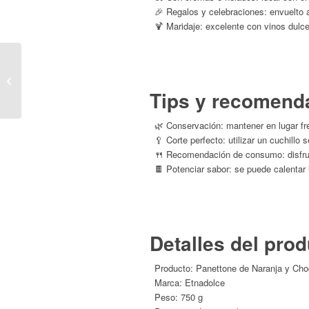
🎉 Regalos y celebraciones: envuelto 
🍹 Maridaje: excelente con vinos dul
Etnadolce · Panettone
Tradicional | 750 gr.
Tips y recomend
🌿 Conservación: mantener en lugar fre
🥄 Corte perfecto: utilizar un cuchill
🍴 Recomendación de consumo: disfrutar
🍫 Potenciar sabor: se puede calenta
Detalles del pro
Producto: Panettone de Naranja y Cho
Marca: Etnadolce
Peso: 750 g