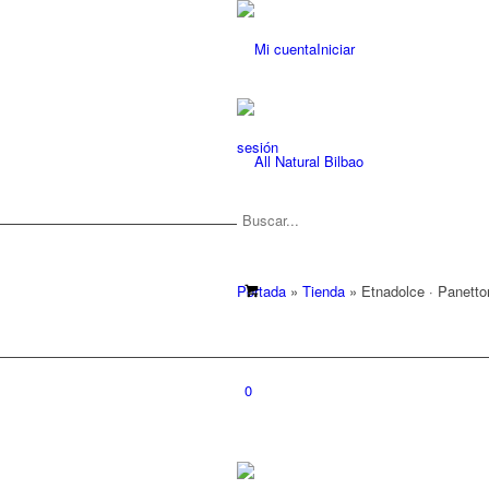
Iniciar
sesión
Portada
»
Tienda
»
Etnadolce · Panetto
0