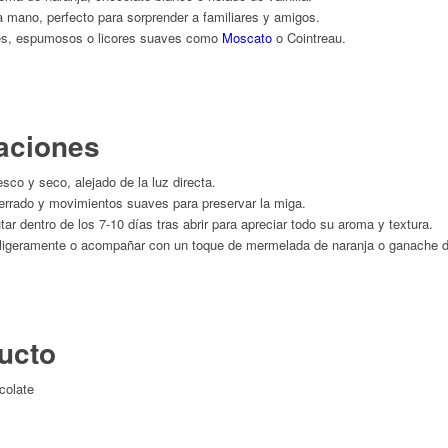
a mano, perfecto para sorprender a familiares y amigos.
ces, espumosos o licores suaves como
Moscato
o Cointreau.
aciones
sco y seco, alejado de la luz directa.
o serrado y movimientos suaves para preservar la miga.
 dentro de los 7-10 días tras abrir para apreciar todo su aroma y textura.
r ligeramente o acompañar con un toque de mermelada de naranja o ganache d
ducto
colate