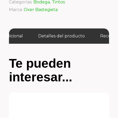
Categorías:
Bodega
,
Tintos
Marca:
Oxer Bastegieta
n adicional
Detalles del producto
Receta
Te pueden
interesar...