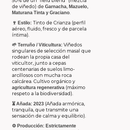
50% de un “field blend” (mezcla
de viñedo) de
Garnacha, Mazuelo,
.
Maturana Tinta y Graciano
Tinto de Crianza (perfil
🍷 Estilo:
aéreo, fluido, fresco y de parcela
íntima).
Viñedos
🌱 Terruño / Viticultura:
singulares de selección masal que
rodean la propia casa del
viticultor, junto a cepas
centenarias de suelos limo-
arcillosos con mucha roca
calcárea.
Cultivo orgánico y
(máximo
agricultura regenerativa
respeto a la biodiversidad).
(Añada armónica,
⏳ Añada:
2023
tranquila, que transmite una
sensación de calma y equilibrio).
⚙️ Producción:
Estrictamente