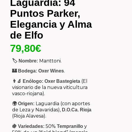
Laguardia: 94
Puntos Parker,
Elegancia y Alma
de Elfo
79,80
€
Manttoni.
🏷️ Nombre:
.
🏰 Bodega:
Oxer Wines
(El
👨‍🔬 Enólogo:
Oxer Bastegieta
visionario de la nueva viticultura
vasco-riojana).
Laguardia (con aportes
🌍 Origen:
de Leza y Navaridas),
D.O.Ca.
Rioja
(Rioja Alavesa).
50%
y
🍇 Variedades:
Tempranillo