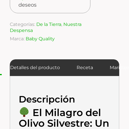
deseos
Categorías:
De la Tierra
,
Nuestra
Despensa
Marca:
Baby Quality
Detalles del producto
Receta
Maridaj
Descripción
El Milagro del
Olivo Silvestre: Un