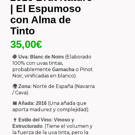
| El Espumoso
con Alma de
Tinto
35,00
€
(Elaborado
🍇 Uva:
Blanc de Noirs
100% con uvas tintas,
probablemente
o Pinot
Garnacha
Noir, vinificadas en blanco).
Norte de España (Navarra
🌍 Zona:
/ Cava).
(Una añada que
📅 Añada:
2016
aporta madurez y complejidad).
🍷 Estilo del Vino:
Vinoso y
. (Tiene el volumen y
Estructurado
la fuerza de la uva tinta, pero la