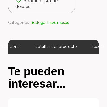
Añadir a lista de
deseos
Categorías:
Bodega
,
Espumosos
n adicional
Detalles del producto
Receta
Te pueden
interesar...