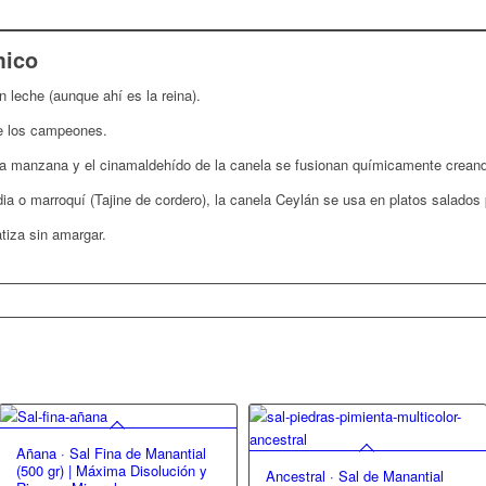
mico
n leche (aunque ahí es la reina).
e los campeones.
la manzana y el cinamaldehído de la canela se fusionan químicamente creand
ia o marroquí (Tajine de cordero), la canela Ceylán se usa en platos salados 
iza sin amargar.
Añana · Sal Fina de Manantial
(500 gr) | Máxima Disolución y
Ancestral · Sal de Manantial