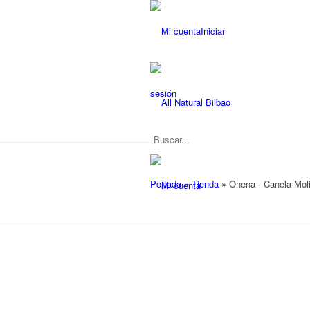
Iniciar
sesión
Portada
»
Tienda
»
Onena · Canela Molid