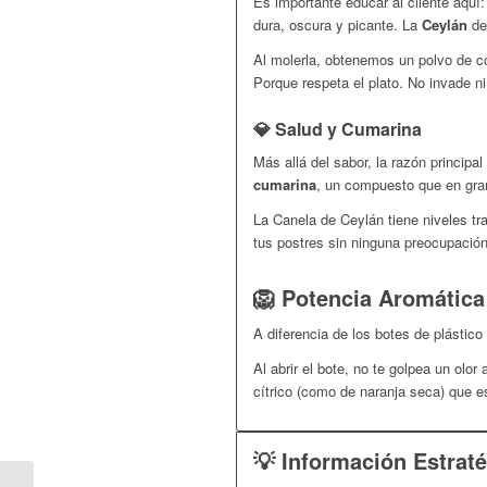
Es importante educar al cliente aqu
dura, oscura y picante. La
Ceylán
d
Al molerla, obtenemos un polvo de c
Porque respeta el plato. No invade n
💎 Salud y Cumarina
Más allá del sabor, la razón principa
cumarina
, un compuesto que en gran
La Canela de Ceylán tiene niveles tr
tus postres sin ninguna preocupación
🦁 Potencia Aromática
A diferencia de los botes de plástico
Al abrir el bote, no te golpea un olo
cítrico (como de naranja seca) que es
💡 Información Estraté