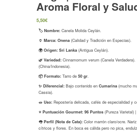
Aroma Floral y Salu
5,50
€
🏷️ Nombre:
Canela Molida Ceylán.
🏺 Marca:
Onena
(Calidad y Tradición en Especias).
🌍 Origen:
Sri Lanka
(Antigua Ceylán).
🌿 Variedad:
Cinnamomum verum
(Canela Verdadera). 
(China/Indonesia).
📦 Formato:
Tarro de
50 gr
.
✨ Diferencial:
Bajo contenido en
Cumarina
(mucho más
Cassia).
🥗 Uso:
Repostería delicada, cafés de especialidad y c
⭐ Puntuación Gourmet:
96 Puntos
(Pureza Varietal) 
👅 Perfil (Nota de Cata):
Color marrón claro/ocre. Nari
cítricos y flores. En boca es cálida pero no pica, endul