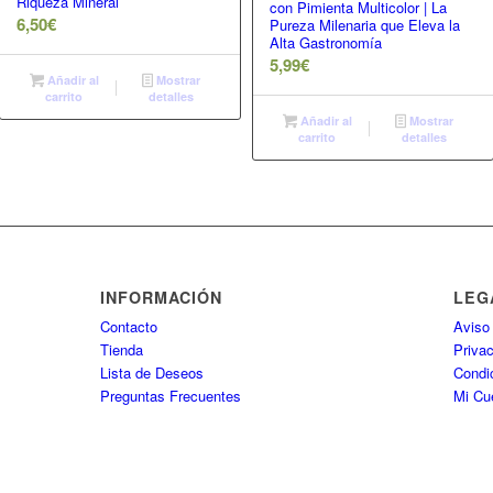
Riqueza Mineral
con Pimienta Multicolor | La
6,50
€
Pureza Milenaria que Eleva la
Alta Gastronomía
5,99
€
Añadir al
Mostrar
carrito
detalles
Añadir al
Mostrar
carrito
detalles
INFORMACIÓN
LEG
Contacto
Aviso
Tienda
Priva
Lista de Deseos
Condi
Preguntas Frecuentes
Mi Cu