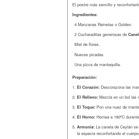
El postre más sencillo y reconfortant
Ingredientes:
4 Manzanas Reinetas o Golden.
2 Cucharaditas generosas de
Canel
Miel de flores.
Nueces picadas.
Una pizca de mantequilla.
Preparación:
El Corazón:
Descorazona las manza
El Relleno:
Mezcla en un bol las 
El Toque:
Pon una nuez de manteq
El Horno:
Hornea a 180ºC durante 2
Armonía:
La canela de Ceylán se f
la especia reconfortando el cuerpo