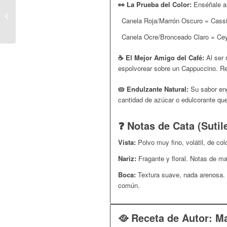
Onena · Guindillas
👀 La Prueba del Color:
Enséñale al 
Desecadas | El Toque
Canela Roja/Marrón Oscuro = Cassi
Térmico Puro y Noble
que Despierta...
Canela Ocre/Bronceado Claro = Ce
☕ El Mejor Amigo del Café:
Al ser 
espolvorear sobre un Cappuccino. Re
🥧 Endulzante Natural:
Su sabor enga
cantidad de azúcar o edulcorante qu
❓ Notas de Cata (Sutil
Vista:
Polvo muy fino, volátil, de col
Nariz:
Fragante y floral. Notas de ma
Boca:
Textura suave, nada arenosa. S
común.
🥘 Receta de Autor: M