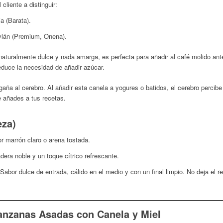
cliente a distinguir:
a (Barata).
ylán (Premium, Onena).
naturalmente dulce y nada amarga, es perfecta para añadir al café molido ante
duce la necesidad de añadir azúcar.
ña al cerebro. Al añadir esta canela a yogures o batidos, el cerebro percibe “
e añades a tus recetas.
eza)
or marrón claro o arena tostada.
dera noble y un toque cítrico refrescante.
abor dulce de entrada, cálido en el medio y con un final limpio. No deja el r
anzanas Asadas con Canela y Miel