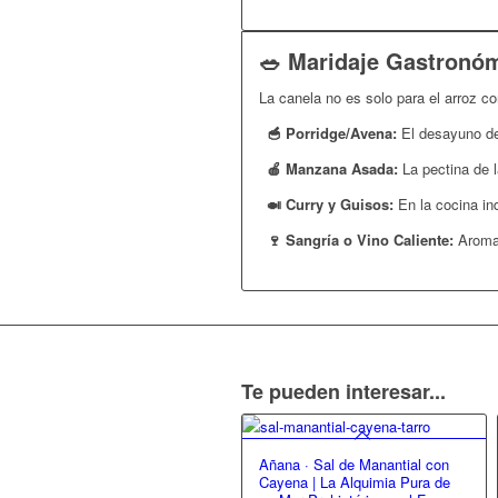
🥗 Maridaje Gastronó
La canela no es solo para el arroz co
🥣 Porridge/Avena:
El desayuno d
🍎 Manzana Asada:
La pectina de 
🍛 Curry y Guisos:
En la cocina ind
🍷 Sangría o Vino Caliente:
Aromat
Te pueden interesar...
Añana · Sal de Manantial con
Cayena | La Alquimia Pura de