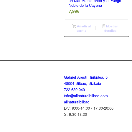
un Mar Prehistórico y el Fuego
Noble de la Cayena
7,99
€
Añadir al
Mostrar
carrito
detalles
Gabriel Aresti Hiribidea, 5
48004 Bilbao, Bizkaia
722 639 049
info@allnaturalbilbao.com
allnaturalbilbao
L/V: 9:00-14:00 / 17:30-20:00
S: 9:30-13:30