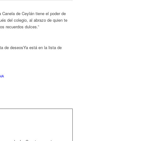
a Canela de Ceylán tiene el poder de
ués del colegio, al abrazo de quien te
os recuerdos dulces.”
sta de deseos
Ya está en la lista de
NA