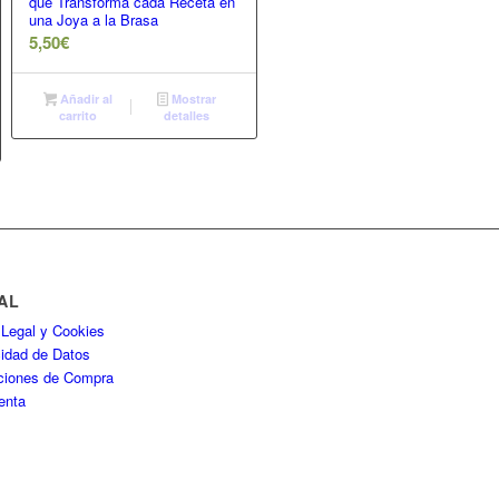
que Transforma cada Receta en
una Joya a la Brasa
5,50
€
Añadir al
Mostrar
carrito
detalles
AL
 Legal y Cookies
cidad de Datos
ciones de Compra
enta