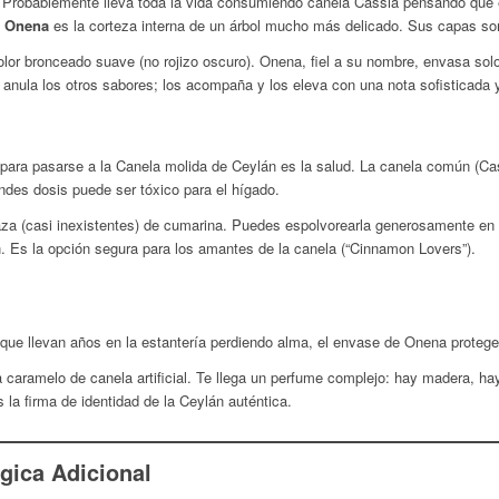
í: Probablemente lleva toda la vida consumiendo canela
Cassia
pensando que 
e
Onena
es la corteza interna de un árbol mucho más delicado. Sus capas so
olor bronceado suave (no rojizo oscuro). Onena, fiel a su nombre, envasa so
i anula los otros sabores; los acompaña y los eleva con una nota sofisticada 
l para pasarse a la Canela molida de Ceylán es la salud. La canela común (
Ca
des dosis puede ser tóxico para el hígado.
aza (casi inexistentes) de cumarina. Puedes espolvorearla generosamente en t
. Es la opción segura para los amantes de la canela (“Cinnamon Lovers”).
 que llevan años en la estantería perdiendo alma, el envase de Onena protege 
r a caramelo de canela artificial. Te llega un perfume complejo: hay madera, ha
 la firma de identidad de la Ceylán auténtica.
gica Adicional