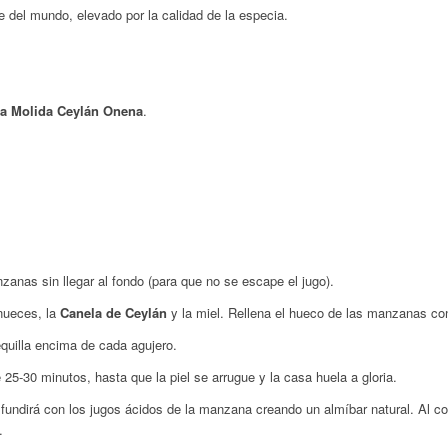
e del mundo, elevado por la calidad de la especia.
a Molida Ceylán Onena
.
nas sin llegar al fondo (para que no se escape el jugo).
nueces, la
Canela de Ceylán
y la miel. Rellena el hueco de las manzanas co
uilla encima de cada agujero.
5-30 minutos, hasta que la piel se arrugue y la casa huela a gloria.
undirá con los jugos ácidos de la manzana creando un almíbar natural. Al com
.