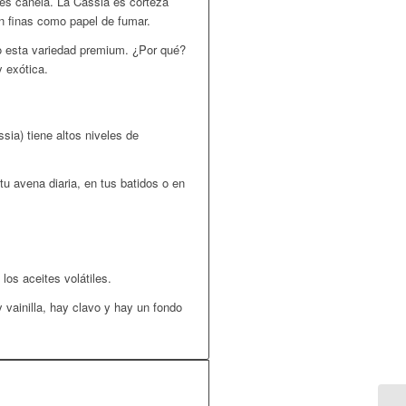
es canela. La
Cassia
es corteza
n finas como papel de fumar.
lo esta variedad premium. ¿Por qué?
y exótica.
ssia
) tiene altos niveles de
u avena diaria, en tus batidos o en
los aceites volátiles.
y vainilla, hay clavo y hay un fondo