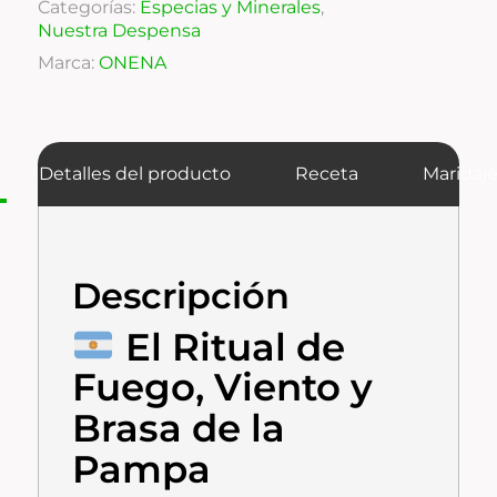
Categorías:
Especias y Minerales
,
Nuestra Despensa
Marca:
ONENA
Detalles del producto
Receta
Maridaj
Descripción
El Ritual de
Fuego, Viento y
Brasa de la
Pampa