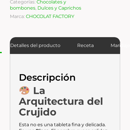
Categorías:
Chocolates y
bombones
,
Dulces y Caprichos
Marca:
CHOCOLAT FACTORY
Detalles del producto
Receta
Maridaj
Descripción
La
Arquitectura del
Crujido
Esta no es una tableta fina y delicada.