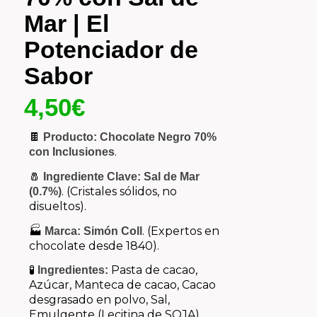
Mar | El
Potenciador de
Sabor
4,50
€
🍫
Producto:
Chocolate Negro 70%
.
con Inclusiones
🧂
Ingrediente Clave:
Sal de Mar
. (Cristales sólidos, no
(0.7%)
disueltos).
🏭
.
(Expertos en
Marca:
Simón Coll
chocolate desde 1840).
🧪
Pasta de cacao,
Ingredientes:
Azúcar, Manteca de cacao, Cacao
desgrasado en polvo, Sal,
Emulgente (Lecitina de SOJA),