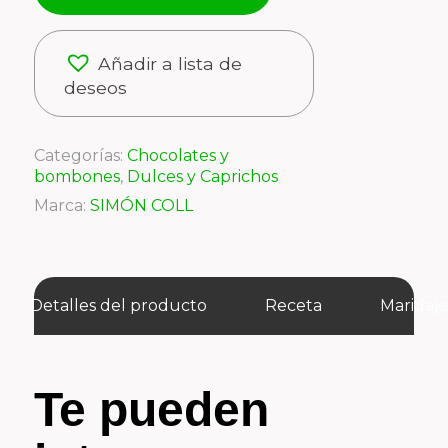
Añadir a lista de
deseos
Categorías:
Chocolates y
bombones
,
Dulces y Caprichos
Marca:
SIMÓN COLL
Detalles del producto
Receta
Maridaj
Te pueden