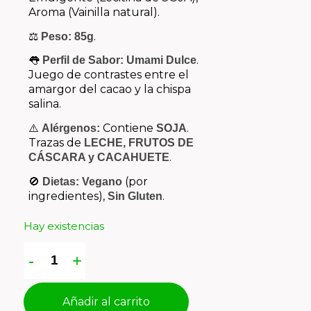
Aroma (Vainilla natural).
⚖️
.
Peso:
85g
👅
.
Perfil de Sabor:
Umami Dulce
Juego de contrastes entre el
amargor del cacao y la chispa
salina.
⚠️
Contiene
.
Alérgenos:
SOJA
Trazas de
LECHE, FRUTOS DE
.
CÁSCARA y CACAHUETE
🚫
(por
Dietas:
Vegano
ingredientes),
.
Sin Gluten
Hay existencias
Añadir al carrito