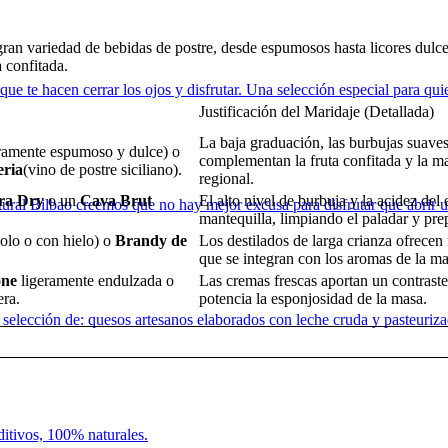
an variedad de bebidas de postre, desde espumosos hasta licores dulces,
a confitada.
que te hacen cerrar los ojos y disfrutar. Una selección especial para q
Justificación del Maridaje (Detallada)
La baja graduación, las burbujas suaves
ramente espumoso y dulce) o
complementan la fruta confitada y la ma
eria
(vino de postre siciliano).
regional.
tra Dry
o un
Cava Brut
El alto nivel de burbuja y la acidez del
atural Bilbao creemos que no hay mejor excusa para disfrutar que abrir
mantequilla, limpiando el paladar y pre
olo o con hielo) o
Brandy de
Los destilados de larga crianza ofrecen 
que se integran con los aromas de la ma
one
ligeramente endulzada o
Las cremas frescas aportan un contraste
ra.
potencia la esponjosidad de la masa.
 selección de: quesos artesanos elaborados con leche cruda y pasteuri
ditivos, 100% naturales.