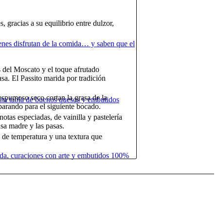
 gracias a su equilibrio entre dulzor,
uienes disfrutan de la comida… y saben que el
 del Moscato y el toque afrutado
sa. El Passito marida por tradición
 espumoso seco cortan la grasa de la
 una tabla de buenos quesos y embutidos
parando para el siguiente bocado.
notas especiadas, de vainilla y pastelería
sa madre y las pasas.
 de temperatura y una textura que
zada, curaciones con arte y embutidos 100%