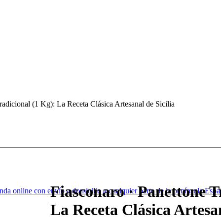
radicional (1 Kg): La Receta Clásica Artesanal de Sicilia
Fiasconaro · Panettone T
a online con envío a domicilio a cualquier parte de la península Españ
La Receta Clásica Artesan