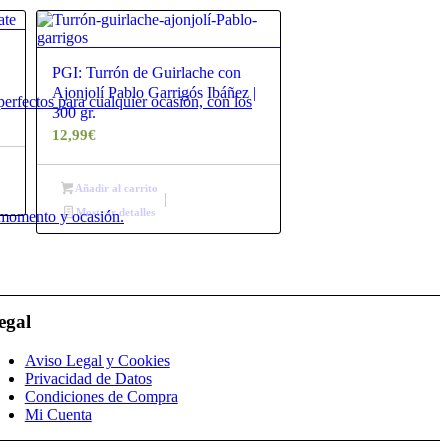
PGI: Turrón de Guirlache con
Ajonjolí Pablo Garrigós Ibáñez |
erfectos para cualquier ocasión, con los
300 gr.
12,99
€
Añadir al carrito
Mostrar detalles
o momento y ocasión.
egal
Aviso Legal y Cookies
Privacidad de Datos
Condiciones de Compra
Mi Cuenta