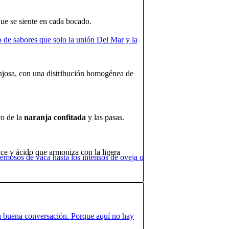
que se siente en cada bocado.
o de sabores que solo la unión Del Mar y la
onjosa, con una distribución homogénea de
co de la
naranja confitada
y las pasas.
ce y ácido que armoniza con la ligera
mosos de vaca hasta los intensos de oveja o
na buena conversación. Porque aquí no hay