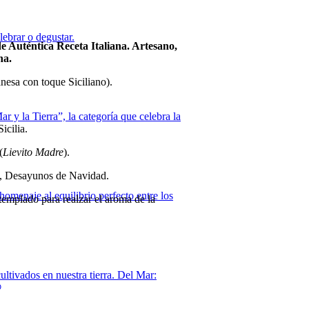
lebrar o degustar.
 Auténtica Receta Italiana. Artesano,
na.
nesa con toque Siciliano).
y la Tierra”, la categoría que celebra la
icilia.
(
Lievito Madre
).
o, Desayunos de Navidad.
homenaje al equilibrio perfecto entre los
templado para realzar el aroma de la
ultivados en nuestra tierra. Del Mar:
O