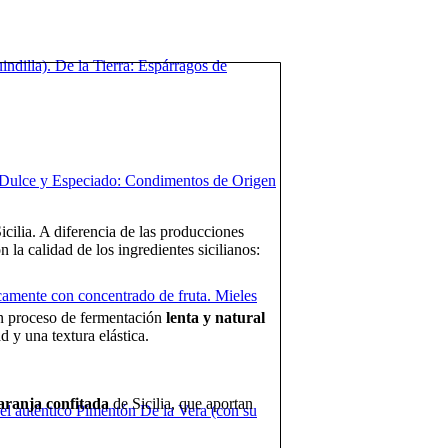
ndilla). De la Tierra: Espárragos de
ue Dulce y Especiado: Condimentos de Origen
icilia. A diferencia de las producciones
n la calidad de los ingredientes sicilianos:
amente con concentrado de fruta. Mieles
un proceso de fermentación
lenta y natural
 y una textura elástica.
aranja confitada
de Sicilia, que aportan
 el auténtico Pimentón De la Vera (con su