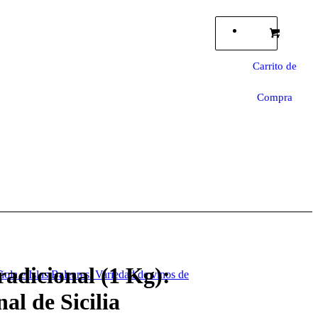
Carrito de
Compra
radicional (1 Kg):
ola e Islas Baleares. Variedad de vinos de
al de Sicilia