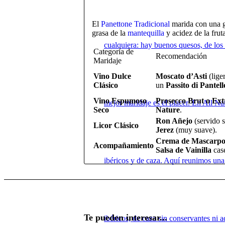
El
Panettone Tradicional
marida con una gr
grasa de la
mantequilla
y acidez de la frut
cualquiera: hay buenos quesos, de los 
Categoría de
Recomendación
Maridaje
Vino Dulce
Moscato d’Asti
(lige
Clásico
un
Passito di Pantell
Vino Espumoso
Prosecco Brut o Ex
mejor maridaje es el placer. En All N
Seco
Nature
.
Ron Añejo
(servido s
Licor Clásico
Jerez
(muy suave).
Crema de Mascarp
Acompañamiento
Salsa de Vainilla
case
ibéricos y de caza. Aquí reunimos una
Te pueden interesar...
ibéricos, de caza sin conservantes ni a