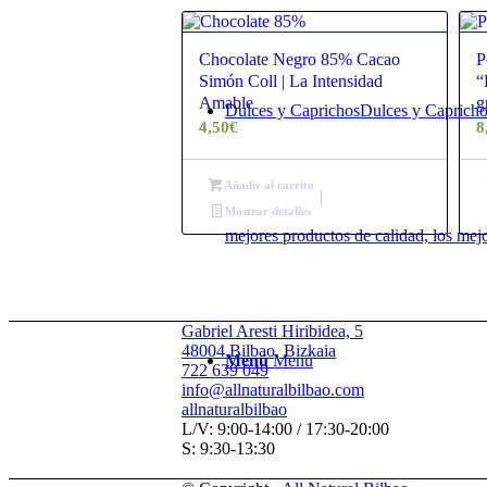
Chocolate Negro 85% Cacao
P
Simón Coll | La Intensidad
“
Amable
g
Dulces y Caprichos
Dulces y Caprichos
4,50
€
8
Añadir al carrito
Mostrar detalles
mejores productos de calidad, los mej
Gabriel Aresti Hiribidea, 5
48004 Bilbao, Bizkaia
Menú
Menú
722 639 049
info@allnaturalbilbao.com
allnaturalbilbao
L/V: 9:00-14:00 / 17:30-20:00
S: 9:30-13:30