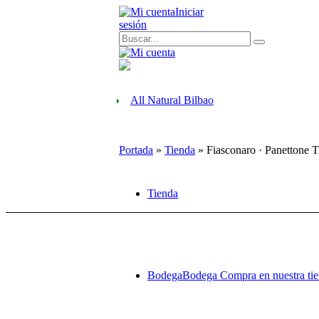
Iniciar
sesión
Portada
»
Tienda
»
Fiasconaro · Panettone T
Tienda
Bodega
Bodega Compra en nuestra tiend