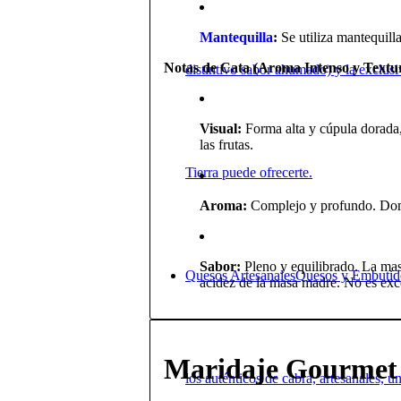
Mantequilla
:
Se utiliza mantequill
Notas de Cata (Aroma Intenso y Textu
distintivo sabor ahumado) y la exclusi
Visual:
Forma alta y cúpula dorada,
las frutas.
Tierra puede ofrecerte.
Aroma:
Complejo y profundo. Dom
Sabor:
Pleno y equilibrado. La masa
Quesos Artesanales
Quesos y Embutido
acidez de la masa madre. No es exce
Maridaje Gourmet (
los auténticos de cabra, artesanales,