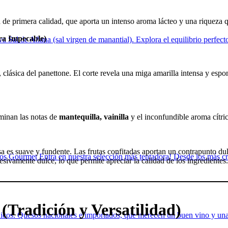
a de primera calidad, que aporta un intenso aroma lácteo y una riqueza 
ra Impecable)
va Sal de Añana (sal virgen de manantial). Explora el equilibrio perfect
 clásica del panettone. El corte revela una miga amarilla intensa y esp
inan las notas de
mantequilla, vainilla
y el inconfundible aroma cítri
 es suave y fundente. Las frutas confitadas aportan un contrapunto dul
s Gourmet Entra en nuestra selección más tentadora! Desde los más cre
sivamente dulce, lo que permite apreciar la calidad de los ingredientes.
Tradición y Versatilidad)
 únicos. Quesos nacionales e importados, que merecen un buen vino y u