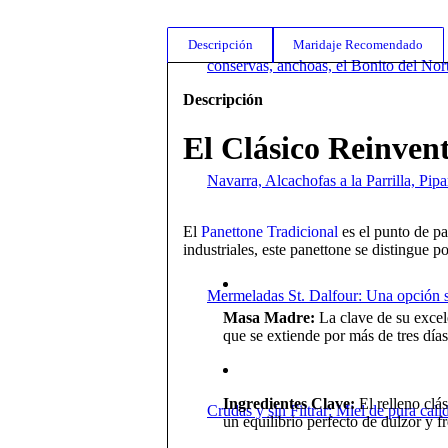
Descripción
Maridaje Recomendado
conservas, anchoas, el Bonito del Nor
Descripción
El Clásico Reinven
Navarra, Alcachofas a la Parrilla, Pi
El
Panettone Tradicional
es el punto de pa
industriales, este panettone se distingue p
Mermeladas St. Dalfour: Una opción s
Masa Madre:
La clave de su excel
que se extiende por más de tres día
Ingredientes Clave:
El relleno cl
Crudas y sin Filtrar: Miel de pura cal
un equilibrio perfecto de dulzor y f