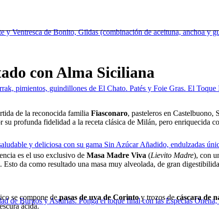
te y Ventresca de Bonito, Gildas (combinación de aceituna, anchoa y gui
tado con Alma Siciliana
parrak, pimientos, guindillones de El Chato. Patés y Foie Gras. El Toq
rtida de la reconocida familia
Fiasconaro
, pasteleros en Castelbuono, S
or su profunda fidelidad a la receta clásica de Milán, pero enriquecida co
aludable y deliciosa con su gama Sin Azúcar Añadido, endulzadas únic
encia es el uso exclusivo de
Masa Madre Viva
(
Lievito Madre
), con 
s. Esto da como resultado una masa muy alveolada, de gran digestibilidad
ásico se compone de
pasas de uva de Corinto
y trozos de
cáscara de n
idad de Burgos y Asturias. Ponga el toque final con las Especias Onena,
rescura ácida.