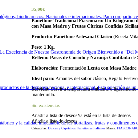
35,00
€
lógicos, biodinamicos. Nacionales e internacionales. Para compartir, ce
Panettone Tradicional Fiasconaro: Un Kilogramo de
con Masa Madre y Frutas Cítricas Confidas Sicilia
Producto:
Panettone Artesanal Clásico
(Receta Mila
Peso:
1 Kg.
 La Excelencia de Nuestra Gastronomía de Origen Bienvenido a “Del Mar 
Relleno:
Pasas de Corinto
y
Naranja Confitada
de S
Elaboración:
Fermentación
Lenta con Masa Madre
Ideal para:
Amantes del sabor clásico, Regalo Festiv
 productos de la despensa nacional e internacional. Esta selección es un 
Servicio:
Servir a temperatura ambiente o ligeramente 
mantequilla.
Sin existencias
Añadir a lista de deseos
Ya está en la lista de deseos
Añadir a lista de deseos
ábrico y la calidad inigualable de las hortalizas, frutas y condimentos c
Categorías:
Dulces y Caprichos
,
Panettones Italianos
Marca:
FIASCONAR