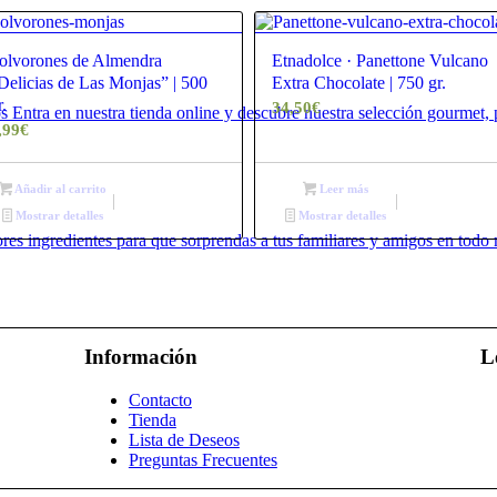
olvorones de Almendra
Etnadolce · Panettone Vulcano
Delicias de Las Monjas” | 500
Extra Chocolate | 750 gr.
r.
34,50
€
 Entra en nuestra tienda online y descubre nuestra selección gourmet, p
,99
€
Añadir al carrito
Leer más
Mostrar detalles
Mostrar detalles
ores ingredientes para que sorprendas a tus familiares y amigos en tod
Información
L
Contacto
Tienda
Lista de Deseos
Preguntas Frecuentes