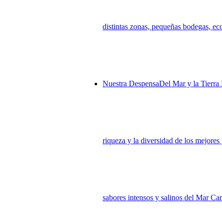
distintas zonas, pequeñas bodegas, eco
Nuestra Despensa
Del Mar y la Tierra
riqueza y la diversidad de los mejores
sabores intensos y salinos del Mar Cant