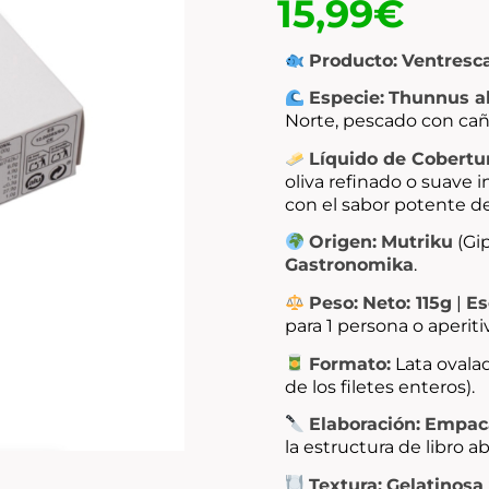
15,99
€
Producto:
Ventresc
Especie:
Thunnus a
Norte, pescado con cañ
Líquido de Cobertu
oliva refinado o suave
con el sabor potente de
Origen:
Mutriku
(Gi
Gastronomika
.
Peso:
Neto: 115g
|
Es
para 1 persona o aperitiv
Formato:
Lata ovalad
de los filetes enteros).
Elaboración:
Empac
la estructura de libro ab
Textura:
Gelatinosa