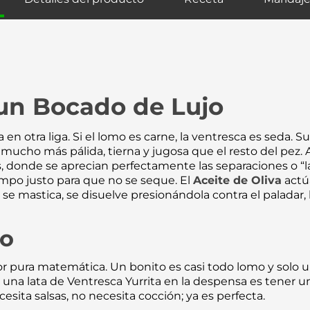
un Bocado de Lujo
 en otra liga. Si el lomo es carne, la ventresca es seda.
Su
 mucho más pálida, tierna y jugosa que el resto del pez.
A
s, donde se aprecian perfectamente las separaciones o “la
empo justo para que no se seque.
El
Aceite de Oliva
actú
 se mastica, se disuelve presionándola contra el paladar
eo
or pura matemática. Un bonito es casi todo lomo y solo 
er una lata de Ventresca Yurrita en la despensa es tener 
esita salsas, no necesita cocción; ya es perfecta.