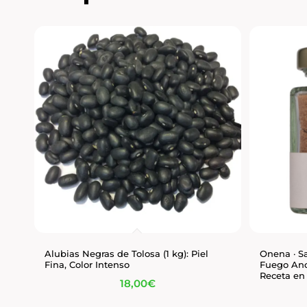
Alubias Negras de Tolosa (1 kg): Piel
Onena · S
Fina, Color Intenso
Fuego Anc
Receta en 
18,00
€