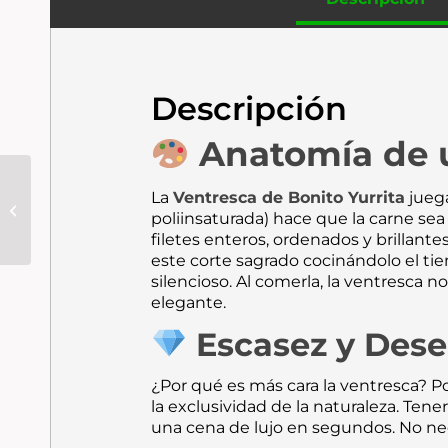
Descripción
Anatomía de 
PGI: Turrón de
La
Ventresca de Bonito Yurrita
juega
Chocolate Fondant
poliinsaturada) hace que la carne sea
con Almendras
filetes enteros, ordenados y brillante
PABLO GARRIGÓS
este corte sagrado cocinándolo el ti
IBÁÑEZ | 300...
silencioso.
Al comerla, la ventresca no
elegante.
Escasez y Des
¿Por qué es más cara la ventresca? P
la exclusividad de la naturaleza. Ten
una cena de lujo en segundos.
No nec