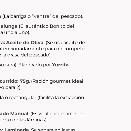
a
(La barriga o “ventre” del pescado).
lalunga
(El auténtico Bonito del
a uno a uno).
ra:
Aceite de Oliva
. (Se usa aceite de
 intencionadamente para no competir
 la grasa del pescado).
puzkoa). Elaborado por
Yurrita
currido: 75g
. (Ración gourmet ideal
o para 2).
a o rectangular (facilita la extracción
ado Manual
. (Es vital para mantener
ierto de las láminas).
 y Laminada
. Se separa en lascas