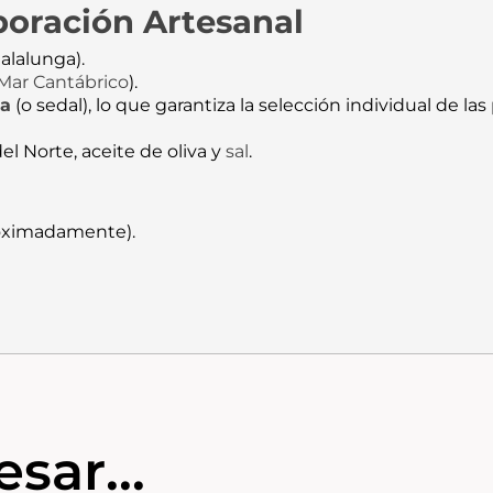
boración Artesanal
alalunga
).
Mar Cantábrico
).
ña
(o sedal), lo que garantiza la selección individual de las
l Norte, aceite de oliva y
sal
.
oximadamente).
sar...