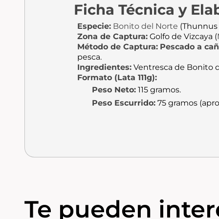
Ficha Técnica y Ela
Especie:
Bonito del Norte
(
Thunnus 
Zona de Captura:
Golfo de Vizcaya (
Método de Captura:
Pescado a ca
pesca.
Ingredientes:
Ventresca de Bonito de
Formato (Lata 111g):
Peso Neto:
115 gramos.
Peso Escurrido:
75 gramos (apr
Te pueden intere