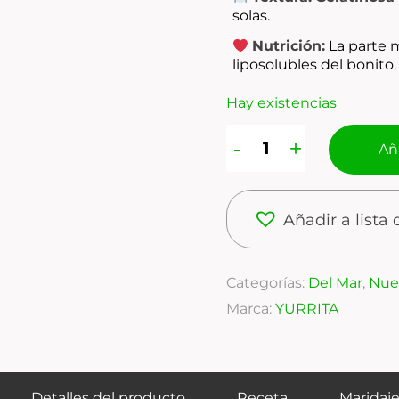
solas.
Nutrición:
La parte 
liposolubles del bonito.
Hay existencias
Aña
Añadir a lista
Categorías:
Del Mar
,
Nue
Marca:
YURRITA
Detalles del producto
Receta
Maridaj