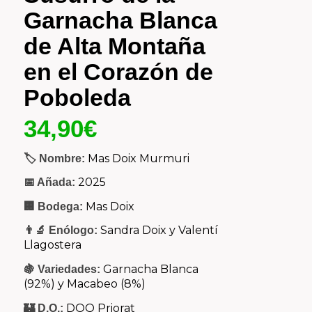
Garnacha Blanca
de Alta Montaña
en el Corazón de
Poboleda
34,90
€
Mas Doix Murmuri
🏷️ Nombre:
2025
📅 Añada:
Mas Doix
🏢 Bodega:
Sandra Doix y Valentí
👨‍🔬 Enólogo:
Llagostera
Garnacha Blanca
🍇 Variedades:
(92%) y Macabeo (8%)
DOQ Priorat
🏰 D.O.: