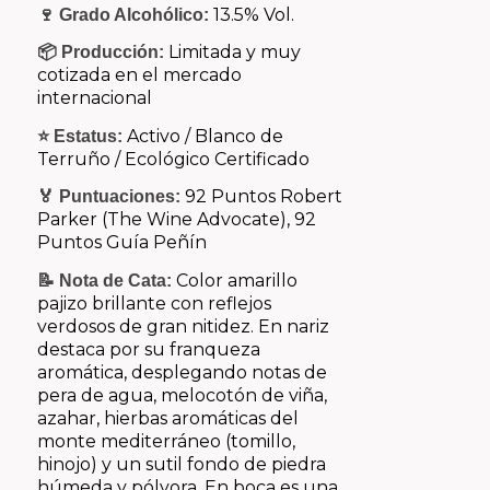
13.5% Vol.
🍷 Grado Alcohólico:
Limitada y muy
📦 Producción:
cotizada en el mercado
internacional
Activo / Blanco de
⭐ Estatus:
Terruño / Ecológico Certificado
92 Puntos Robert
🏅 Puntuaciones:
Parker (The Wine Advocate), 92
Puntos Guía Peñín
Color amarillo
📝 Nota de Cata:
pajizo brillante con reflejos
verdosos de gran nitidez. En nariz
destaca por su franqueza
aromática, desplegando notas de
pera de agua, melocotón de viña,
azahar, hierbas aromáticas del
monte mediterráneo (tomillo,
hinojo) y un sutil fondo de piedra
húmeda y pólvora. En boca es una