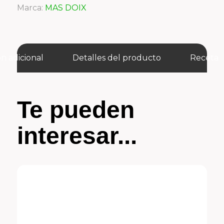
Marca:
MAS DOIX
n adicional
Detalles del producto
Receta
Te pueden
interesar...