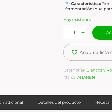
Característica:
Tien
fermentación) que poten
Hay existencias
Aña
Añadir a lista
Categorías:
Blancos y R
Marca:
AITAREN
ón adicional
Detalles del producto
Receta