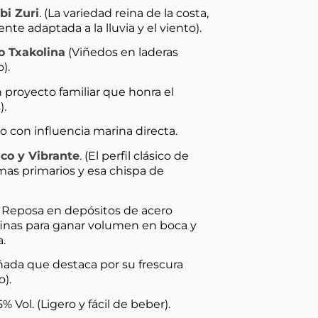
bi Zuri
. (La variedad reina de la costa,
te adaptada a la lluvia y el viento).
o Txakolina
(Viñedos en laderas
).
 proyecto familiar que honra el
).
eo con influencia marina directa.
sco y Vibrante
. (El perfil clásico de
omas primarios y esa chispa de
. Reposa en depósitos de acero
 finas para ganar volumen en boca y
a.
añada que destaca por su frescura
o).
5% Vol. (Ligero y fácil de beber).