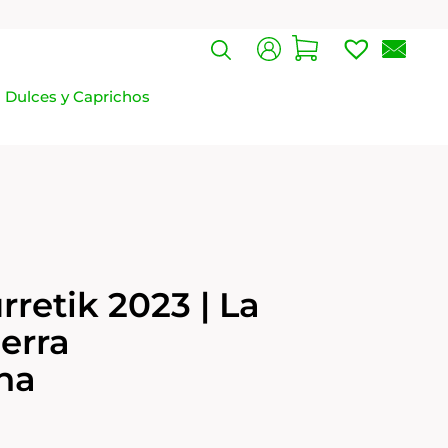
Dulces y Caprichos
urretik 2023 | La
ierra
na