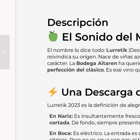
Descripción
El Sonido del 
Vega Sicilia · Pintia
2020 | La Potencia
El nombre lo dice todo:
Lurretik
(
Desd
Elegante de Vega
reivindica su origen. Nace de viñas a
Sicilia en Toro
carácter. La
Bodega
Aitaren
ha querid
perfección del clásico
. Es ese vino q
Una Descarga d
Lurretik 2023 es la definición de alegr
En Nariz:
Es insultantemente fresco.
cortada
. De fondo, siempre presente
En Boca:
Es eléctrico. La entrada es 
cítricos. Pero no es agua con gas; el 