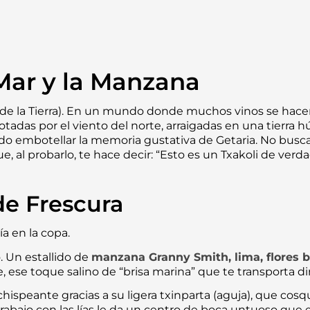
Mar y la Manzana
e la Tierra
). En un mundo donde muchos vinos se hacen e
zotadas por el viento del norte, arraigadas en una tierr
o embotellar la memoria gustativa de Getaria. No buscan
ue, al probarlo, te hace decir: “Esto es un Txakoli de verda
e Frescura
ía en la copa.
 Un estallido de
manzana Granny Smith, lima, flores bl
, ese toque salino de “brisa marina” que te transporta d
chispeante gracias a su ligera
txinparta
(aguja), que cosqu
trabajo con las lías le da un centro de boca untuoso que eq