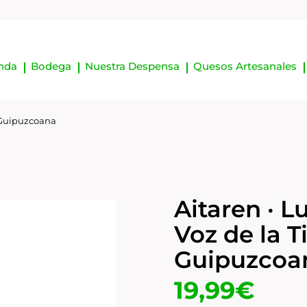
nda
Bodega
Nuestra Despensa
Quesos Artesanales
ra Guipuzcoana
Aitaren · L
Voz de la T
Guipuzcoa
19,99
€