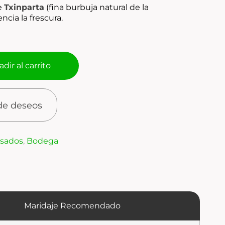
e
Txinparta
(fina burbuja natural de la
cia la frescura.
dir al carrito
 de deseos
osados
,
Bodega
Maridaje Recomendado