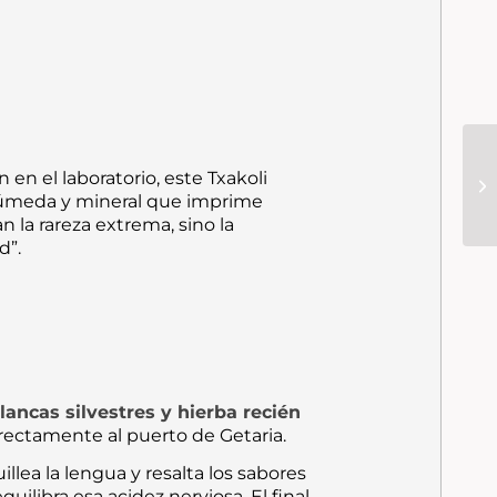
n el laboratorio, este Txakoli
a húmeda y mineral que imprime
 la rareza extrema, sino la
d”.
ancas silvestres y hierba recién
irectamente al puerto de Getaria.
illea la lengua y resalta los sabores
uilibra esa acidez nerviosa. El final