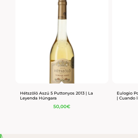
Hétszölö Aszú 5 Puttonyos 2013 | La
Eulogio P
Leyenda Húngara
| Cuando 
50,00
€