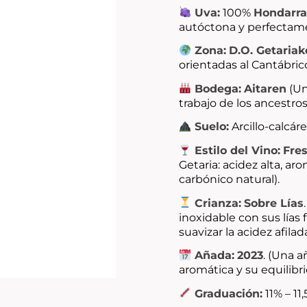
Uva:
100%
Hondarra
autóctona y perfectamen
Zona:
D.O. Getariak
orientadas al Cantábrico
Bodega:
Aitaren
(Un
trabajo de los ancestros
Suelo:
Arcillo-calcár
Estilo del Vino:
Fre
Getaria: acidez alta, ar
carbónico natural).
Crianza:
Sobre Lías
inoxidable con sus lías
suavizar la acidez afilad
Añada:
2023
. (Una 
aromática y su equilibri
Graduación:
11% – 11,