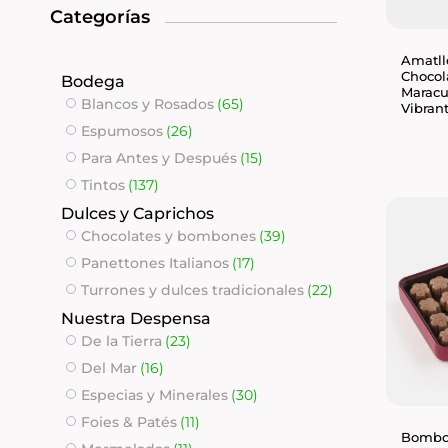
Categorías
Amatll
Chocol
Bodega
Maracu
Blancos y Rosados
(65)
Vibran
Espumosos
(26)
Para Antes y Después
(15)
Tintos
(137)
Dulces y Caprichos
Chocolates y bombones
(39)
Panettones Italianos
(17)
Turrones y dulces tradicionales
(22)
Nuestra Despensa
De la Tierra
(23)
Del Mar
(16)
Especias y Minerales
(30)
Foies & Patés
(11)
Bombon