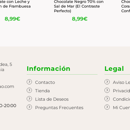
ate con Leche y
Chocolate Negro 70% con
Choc
n de Frambuesa
Sal de Mar (El Contraste
Cora
Perfecto)
Conf
8,99
€
8,99
€
dea, 5
Información
Legal
ia
Contacto
Aviso L
bao.com
Tienda
Privaci
Lista de Deseos
Condic
30-20:00
Preguntas Frecuentes
Mi Cue