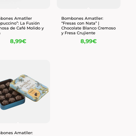
bones Amatller
Bombones Amatller:
puccino”: La Fusión
“Fresas con Nata” |
osa de Café Molido y
Chocolate Blanco Cremoso
a
y Fresa Crujiente
8,99
€
8,99
€
bones Amatller: