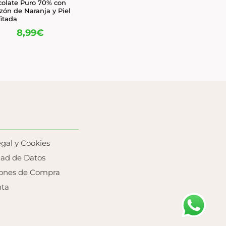
olate Puro 70% con
zón de Naranja y Piel
itada
8,99
€
egal y Cookies
dad de Datos
iones de Compra
nta