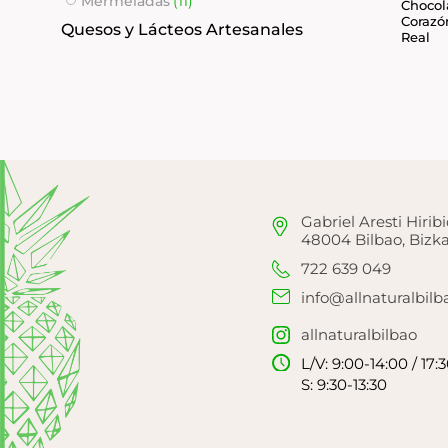
Mermeladas
(11)
Chocol
Corazó
Quesos y Lácteos Artesanales
Real
Gabriel Aresti Hiribi
48004 Bilbao, Bizka
722 639 049
info@allnaturalbil
allnaturalbilbao
L/V: 9:00-14:00 / 17:
S: 9:30-13:30