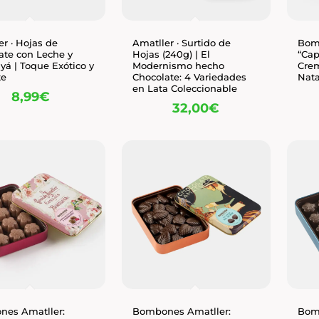
er · Hojas de
Amatller · Surtido de
Bom
ate con Leche y
Hojas (240g) | El
“Cap
yá | Toque Exótico y
Modernismo hecho
Crem
te
Chocolate: 4 Variedades
Nat
en Lata Coleccionable
8,99
€
32,00
€
es Amatller:
Bombones Amatller:
Bom