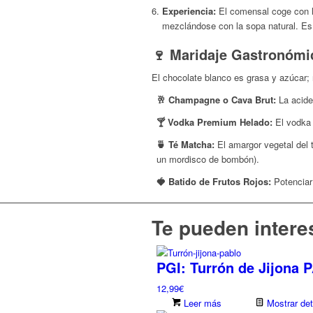
Experiencia:
El comensal coge con la
mezclándose con la sopa natural. Es
🍷 Maridaje Gastronómi
El chocolate blanco es grasa y azúcar; 
🥂 Champagne o Cava Brut:
La acidez
🍸 Vodka Premium Helado:
El vodka 
🍵 Té Matcha:
El amargor vegetal del 
un mordisco de bombón).
🍓 Batido de Frutos Rojos:
Potenciar 
Te pueden interes
PGI: Turrón de Jijona
12,99
€
Leer más
Mostrar det