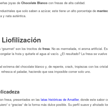
ueñas joyas de
Chocolate Blanco
con fresas de alta calidad.
industriales que solo saben a azúcar, este tiene un alto porcentaje de
mantec
la y nata auténtica.
 Liofilización
 “gourmet” son los trocitos de
fresa
. No es mermelada, ni aroma artificial.
Es
ngelar la fruta y quitarle el agua al vacío. ¿El resultado? La fresa se vuelve
ad extrema del chocolate blanco y, de repente,
crack
, tropiezas con los crist
 y refresca el paladar, haciendo que sea imposible comer solo uno.
elicadeza
on fresa, presentados en las
latas históricas de Amatller
, donde este sabor c
quiero” o “gracias” de la forma más dulce posible. Su perfil suave y afrutado lo