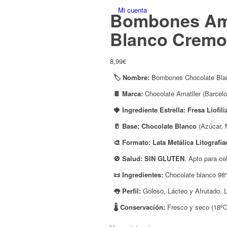
Bombones Amat
Blanco Cremos
8,99
€
🏷️ Nombre:
Bombones Chocolate Blan
🍫 Marca:
Chocolate Amatller (Barcelo
🍓 Ingrediente Estrella:
Fresa Liofil
🥛 Base:
Chocolate Blanco
(Azúcar, 
🎨 Formato:
Lata Metálica Litografia
🚫 Salud:
SIN GLUTEN
. Apto para ce
📜 Ingredientes:
Chocolate blanco 98% 
👅 Perfil:
Goloso, Lácteo y Afrutado. 
🌡️ Conservación:
Fresco y seco (18ºC)