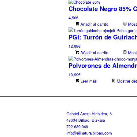
Chocolate Negro 85% C
4,50
€
Añadir al carrito
Mostr
PGI: Turrón de Guirlach
12,99
€
Añadir al carrito
Mostr
Polvorones de Almendra
10,99
€
Leer más
Mostrar det
Gabriel Aresti Hiribidea, 5
48004 Bilbao, Bizkaia
722 639 049
info@allnaturalbilbao.com