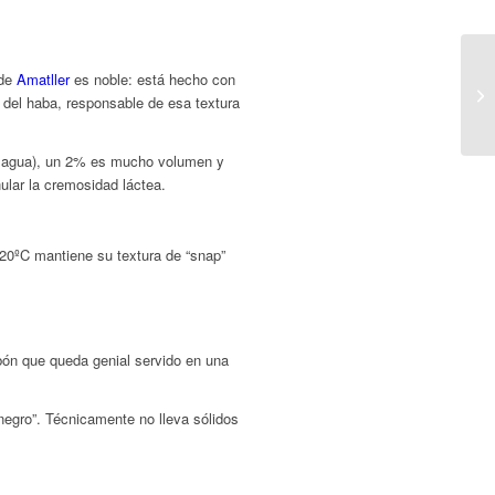
 de
Amatller
es noble: está hecho con
 del haba, responsable de esa textura
ne agua), un 2% es mucho volumen y
ular la cremosidad láctea.
8-20ºC mantiene su textura de “snap”
mbón que queda genial servido en una
negro”. Técnicamente no lleva sólidos