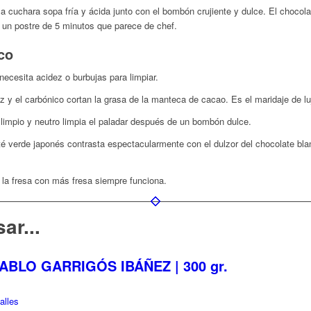
 cuchara sopa fría y ácida junto con el bombón crujiente y dulce. El chocola
 un postre de 5 minutos que parece de chef.
co
necesita acidez o burbujas para limpiar.
 y el carbónico cortan la grasa de la manteca de cacao. Es el maridaje de lu
limpio y neutro limpia el paladar después de un bombón dulce.
té verde japonés contrasta espectacularmente con el dulzor del chocolate bla
la fresa con más fresa siempre funciona.
ar...
 PABLO GARRIGÓS IBÁÑEZ | 300 gr.
alles