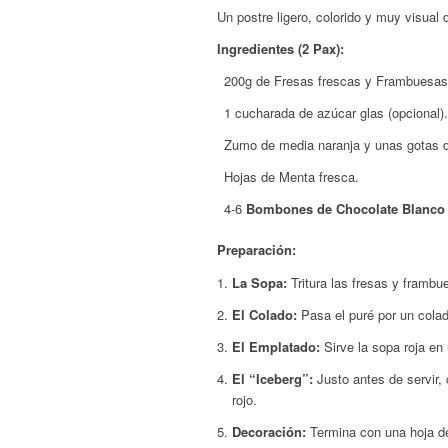
Un postre ligero, colorido y muy visual 
Ingredientes (2 Pax):
200g de Fresas frescas y Frambuesas
1 cucharada de azúcar glas (opcional).
Zumo de media naranja y unas gotas d
Hojas de Menta fresca.
4-6
Bombones de Chocolate Blanco
Preparación:
La Sopa:
Tritura las fresas y frambu
El Colado:
Pasa el puré por un colado
El Emplatado:
Sirve la sopa roja en 
El “Iceberg”:
Justo antes de servir,
rojo.
Decoración:
Termina con una hoja de