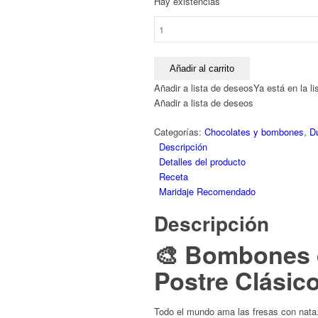
Hay existencias
Bombones
Amatller:
"Fresas
con
Añadir al carrito
Nata"
Añadir a lista de deseos
Ya está en la l
|
Añadir a lista de deseos
Chocolate
Blanco
Categorías:
Chocolates y bombones
,
D
Cremoso
Descripción
y
Detalles del producto
Fresa
Receta
Crujiente
Maridaje Recomendado
cantidad
Descripción
🎨 Bombones 
Postre Clásic
Todo el mundo ama las fresas con nata