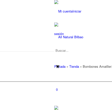
Iniciar
sesión
Portada
»
Tienda
»
Bombones Amatller: 
0