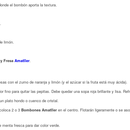
donde el bombón aporta la textura.
.
e limón.
 y Fresa
Amatller
.
esas con el zumo de naranja y limón (y el azúcar si la fruta está muy ácida).
r fino para quitar las pepitas. Debe quedar una sopa roja brillante y lisa. Ref
un plato hondo o cuenco de cristal.
 coloca 2 o 3
Bombones Amatller
en el centro. Flotarán ligeramente o se as
 menta fresca para dar color verde.