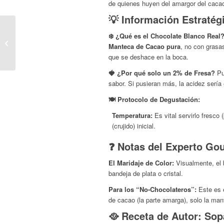
de quienes huyen del amargor del caca
💡 Información Estratég
Bombones Amatller:
❄️ ¿Qué es el Chocolate Blanco Real
Chocolate Negro 70%
Manteca de Cacao pura
, no con grasa
con Sal de Mar (El
que se deshace en la boca.
Contraste Perfect...
🍓 ¿Por qué solo un 2% de Fresa?
Pu
sabor. Si pusieran más, la acidez sería
🍽️ Protocolo de Degustación:
Temperatura:
Es vital servirlo fresco
(crujido) inicial.
❓ Notas del Experto Go
El Maridaje de Color:
Visualmente, el 
bandeja de plata o cristal.
Para los “No-Chocolateros”:
Este es e
de cacao (la parte amarga), solo la man
🥘 Receta de Autor: Sop