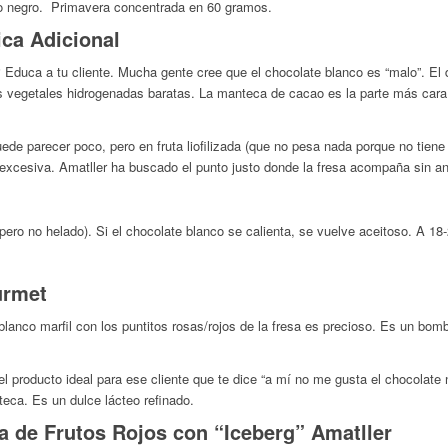
o negro. Primavera concentrada en 60 gramos.
ica Adicional
?
Educa a tu cliente. Mucha gente cree que el chocolate blanco es “malo”. El
s vegetales hidrogenadas baratas. La manteca de cacao es la parte más cara
ede parecer poco, pero en fruta liofilizada (que no pesa nada porque no tie
 excesiva. Amatller ha buscado el punto justo donde la fresa acompaña sin an
 (pero no helado). Si el chocolate blanco se calienta, se vuelve aceitoso. A 1
urmet
blanco marfil con los puntitos rosas/rojos de la fresa es precioso. Es un bo
l producto ideal para ese cliente que te dice “a mí no me gusta el chocolate 
teca. Es un dulce lácteo refinado.
a de Frutos Rojos con “Iceberg” Amatller