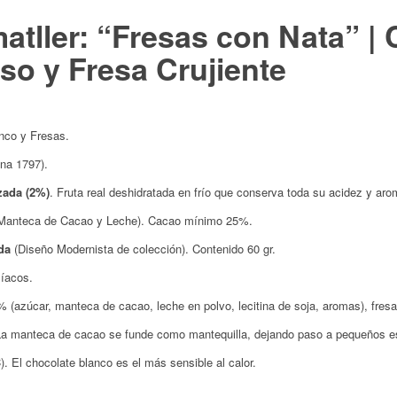
ller: “Fresas con Nata” | 
o y Fresa Crujiente
co y Fresas.
na 1797).
izada (2%)
.
Fruta real deshidratada en frío que conserva toda su acidez y aro
Manteca de Cacao y Leche).
Cacao mínimo 25%.
da
(Diseño Modernista de colección). Contenido 60 gr.
líacos.
(azúcar, manteca de cacao, leche en polvo, lecitina de soja, aromas), fresa 
La manteca de cacao se funde como mantequilla, dejando paso a pequeños est
. El chocolate blanco es el más sensible al calor.