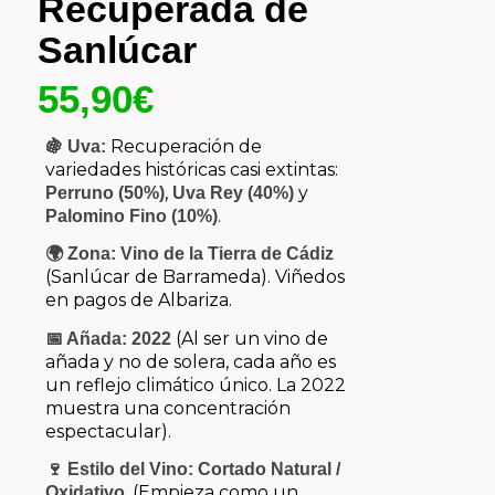
Recuperada de
Sanlúcar
55,90
€
Recuperación de
🍇 Uva:
variedades históricas casi extintas:
,
y
Perruno (50%)
Uva Rey (40%)
.
Palomino Fino (10%)
🌍 Zona:
Vino de la Tierra de Cádiz
(Sanlúcar de Barrameda). Viñedos
en pagos de Albariza.
(Al ser un vino de
📅 Añada:
2022
añada y no de solera, cada año es
un reflejo climático único. La 2022
muestra una concentración
espectacular).
🍷 Estilo del Vino:
Cortado Natural /
. (Empieza como un
Oxidativo