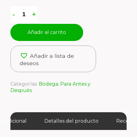
Añadir al carrito
Añadir a lista de
deseos
Categorías:
Bodega
,
Para Antes y
Después
n adicional
Detalles del producto
Receta