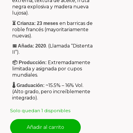
extrema, textura de aceite, fruta
negra explosiva y madera nueva
lujosa).
en barricas de
⏳ Crianza:
23 meses
roble francés (mayoritariamente
nuevas).
. (Llamada “Distenta
📅 Añada:
2020
II”).
Extremadamente
📦 Producción:
limitada y asignada por cupos
mundiales.
~15.5% – 16% Vol.
🌡️ Graduación:
(Alto grado, pero increíblemente
integrado).
Solo quedan 1 disponibles
Añadir al carrito