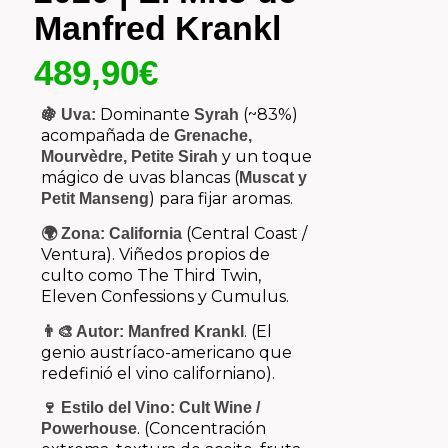
Manfred Krankl
489,90
€
Dominante
(~83%)
🍇 Uva:
Syrah
acompañada de
Grenache,
y un toque
Mourvèdre, Petite Sirah
mágico de uvas blancas (
Muscat y
) para fijar aromas.
Petit Manseng
(Central Coast /
🌍 Zona:
California
Ventura). Viñedos propios de
culto como
The Third Twin
,
Eleven Confessions
y
Cumulus
.
. (El
👨‍🎨 Autor:
Manfred Krankl
genio austríaco-americano que
redefinió el vino californiano).
🍷 Estilo del Vino:
Cult Wine /
. (Concentración
Powerhouse