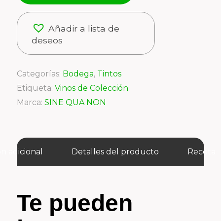
Añadir a lista de
deseos
Categorías:
Bodega
,
Tintos
Etiqueta:
Vinos de Colección
Marca:
SINE QUA NON
n adicional
Detalles del producto
Receta
Te pueden