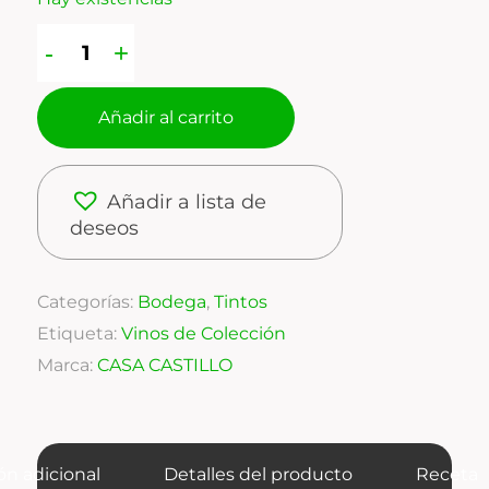
Añadir al carrito
Añadir a lista de
deseos
Categorías:
Bodega
,
Tintos
Etiqueta:
Vinos de Colección
Marca:
CASA CASTILLO
ón adicional
Detalles del producto
Receta