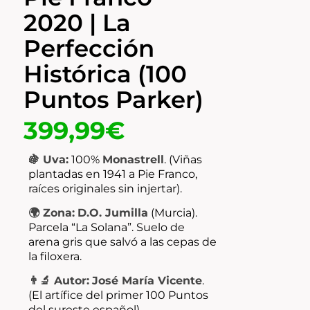
2020 | La
Perfección
Histórica (100
Puntos Parker)
399,99
€
🍇 Uva:
100%
Monastrell
.
(Viñas
plantadas en 1941 a Pie Franco,
raíces originales sin injertar).
🌍 Zona:
D.O. Jumilla
(Murcia).
Parcela “La Solana”.
Suelo de
arena gris que salvó a las cepas de
la filoxera.
👨‍🔬 Autor:
José María Vicente
.
(El artífice del primer 100 Puntos
del sureste español).