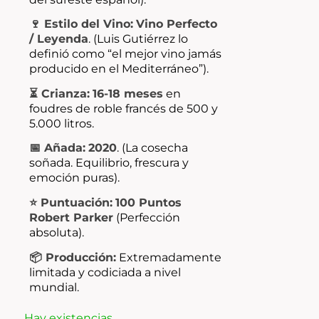
🍷 Estilo del Vino:
Vino Perfecto
/ Leyenda
.
(Luis Gutiérrez lo
definió como “el mejor vino jamás
producido en el Mediterráneo”).
⏳ Crianza:
16-18 meses
en
foudres de roble francés de 500 y
5.
000 litros.
📅 Añada:
2020
.
(La cosecha
soñada.
Equilibrio,
frescura y
emoción puras).
⭐ Puntuación:
100 Puntos
Robert Parker
(Perfección
absoluta).
📦 Producción:
Extremadamente
limitada y codiciada a nivel
mundial.
Hay existencias