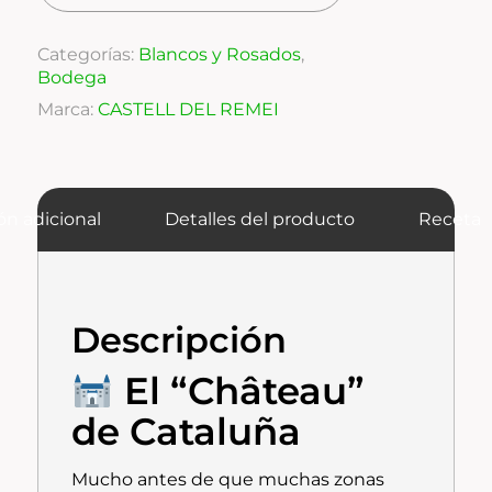
Categorías:
Blancos y Rosados
,
Bodega
Marca:
CASTELL DEL REMEI
ón adicional
Detalles del producto
Receta
Descripción
El “Château”
de Cataluña
Mucho antes de que muchas zonas