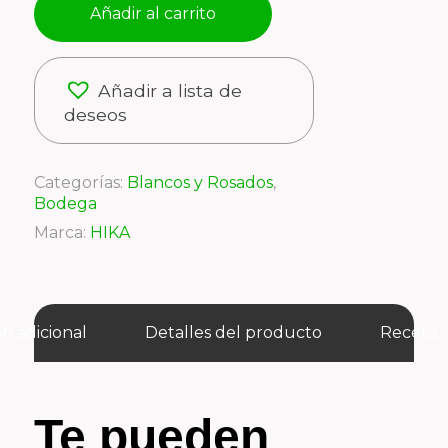
Añadir al carrito
Añadir a lista de
deseos
Categorías:
Blancos y Rosados
,
Bodega
Marca:
HIKA
n adicional
Detalles del producto
Receta
Te pueden