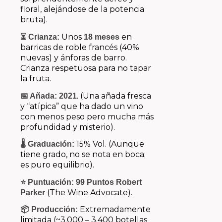
floral, alejándose de la potencia
bruta).
Unos
en
⏳ Crianza:
18 meses
barricas de roble francés (40%
nuevas) y ánforas de barro.
Crianza respetuosa para no tapar
la fruta.
. (Una añada fresca
📅 Añada:
2021
y “atípica” que ha dado un vino
con menos peso pero mucha más
profundidad y misterio).
15% Vol. (Aunque
🌡️ Graduación:
tiene grado, no se nota en boca;
es puro equilibrio).
⭐ Puntuación:
99 Puntos Robert
(The Wine Advocate).
Parker
Extremadamente
📦 Producción:
limitada (~3.000 – 3.400 botellas