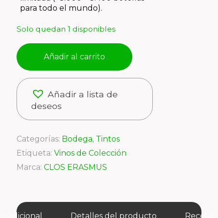
para todo el mundo).
Solo quedan 1 disponibles
Añadir al carrito
Añadir a lista de
deseos
Categorías:
Bodega
,
Tintos
Etiqueta:
Vinos de Colección
Marca:
CLOS ERASMUS
n adicional
Detalles del producto
Receta