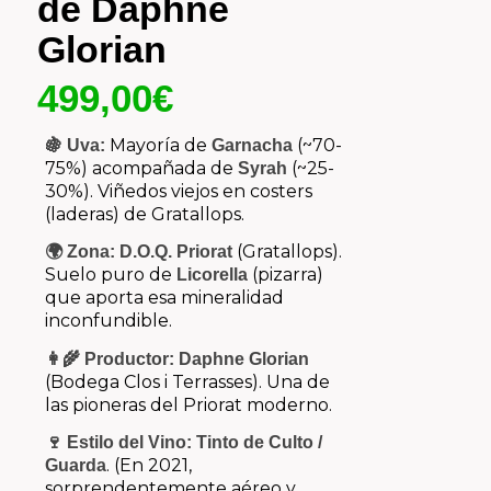
de Daphne
Glorian
499,00
€
Mayoría de
(~70-
🍇 Uva:
Garnacha
75%) acompañada de
(~25-
Syrah
30%). Viñedos viejos en costers
(laderas) de Gratallops.
(Gratallops).
🌍 Zona:
D.O.Q. Priorat
Suelo puro de
(pizarra)
Licorella
que aporta esa mineralidad
inconfundible.
👩‍🌾 Productor:
Daphne Glorian
(Bodega Clos i Terrasses). Una de
las pioneras del Priorat moderno.
🍷 Estilo del Vino:
Tinto de Culto /
. (En 2021,
Guarda
sorprendentemente aéreo y