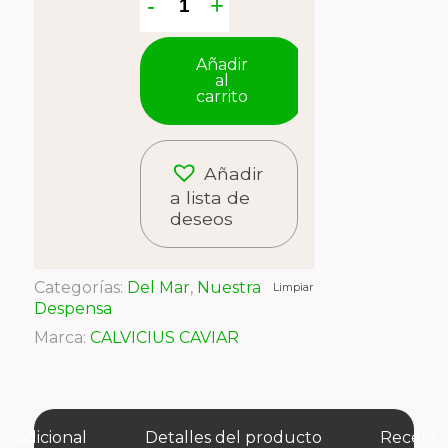
Añadir
al
carrito
Añadir
a lista de
deseos
Categorías:
Del Mar
,
Nuestra
Limpiar
Despensa
Marca:
CALVICIUS CAVIAR
n adicional
Detalles del producto
Receta