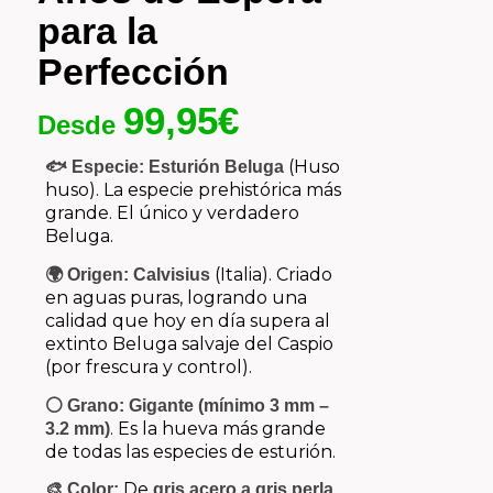
para la
Perfección
99,95
€
Desde
(
Huso
🐟 Especie:
Esturión Beluga
huso
). La especie prehistórica más
grande. El único y verdadero
Beluga.
(Italia). Criado
🌍 Origen:
Calvisius
en aguas puras, logrando una
calidad que hoy en día supera al
extinto Beluga salvaje del Caspio
(por frescura y control).
⚪ Grano:
Gigante (mínimo 3 mm –
. Es la hueva más grande
3.2 mm)
de todas las especies de esturión.
De
.
🎨 Color:
gris acero a gris perla