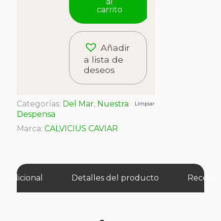
al
carrito
Añadir
a lista de
deseos
Categorías:
Del Mar
,
Nuestra
Limpiar
Despensa
Marca:
CALVICIUS CAVIAR
n adicional
Detalles del producto
Receta