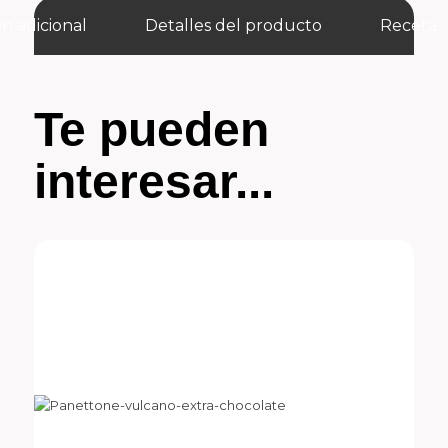
n adicional
Detalles del producto
Receta
Te pueden
interesar...