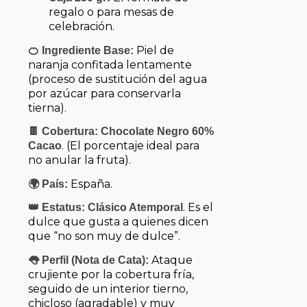
regalo o para mesas de
celebración.
Piel de
🍊 Ingrediente Base:
naranja confitada lentamente
(proceso de sustitución del agua
por azúcar para conservarla
tierna).
🍫 Cobertura:
Chocolate Negro 60%
. (El porcentaje ideal para
Cacao
no anular la fruta).
España.
🌍 País:
. Es el
👑 Estatus:
Clásico Atemporal
dulce que gusta a quienes dicen
que “no son muy de dulce”.
Ataque
👅 Perfil (Nota de Cata):
crujiente por la cobertura fría,
seguido de un interior tierno,
chicloso (agradable) y muy