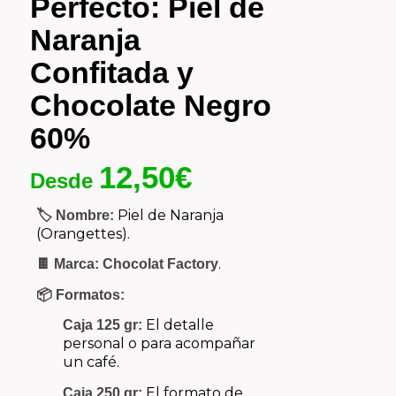
Perfecto: Piel de
Naranja
Confitada y
Chocolate Negro
60%
12,50
€
Desde
Piel de Naranja
🏷️ Nombre:
(Orangettes).
.
🍫 Marca:
Chocolat Factory
📦 Formatos:
El detalle
Caja 125 gr:
personal o para acompañar
un café.
El formato de
Caja 250 gr: