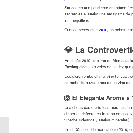
Situada en una pendiente dramática frent
secreto es el suelo: una amalgama de piz
sin maquillaje.
Cuando bebes este
2010
, no bebes mad
💎 La Controverti
En el año 2010, el clima en Alemania f
Riesling alcanzó niveles de acidez que
Decidieron embotellar el vino tal cual, 
extracto de la uva, creando un vino de u
🦁 El Elegante Aroma a 
Una de las características más fascinan
de ser un defecto, es la firma de nobl
viñedos soleados y suelos minerales).
Fontodi Flaccianello
En el Dönnhoff Hermannshöhle 2010, est
della Pieve 2016 (75cl) |