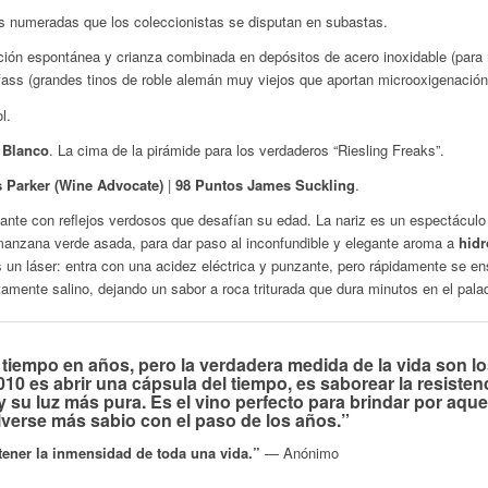
s numeradas que los coleccionistas se disputan en subastas.
ón espontánea y crianza combinada en depósitos de acero inoxidable (para m
fass
(grandes tinos de roble alemán muy viejos que aportan microoxigenación
l.
 Blanco
. La cima de la pirámide para los verdaderos “Riesling Freaks”.
 Parker (Wine Advocate)
|
98 Puntos James Suckling
.
llante con reflejos verdosos que desafían su edad. La nariz es un espectácu
manzana verde asada, para dar paso al inconfundible y elegante aroma a
hidr
 un láser: entra con una acidez eléctrica y punzante, pero rápidamente se e
etamente salino, dejando un sabor a roca triturada que dura minutos en el palad
tiempo en años, pero la verdadera medida de la vida son l
10 es abrir una cápsula del tiempo, es saborear la resisten
oy su luz más pura. Es el vino perfecto para brindar por aque
verse más sabio con el paso de los años.”
tener la inmensidad de toda una vida.”
—
Anónimo