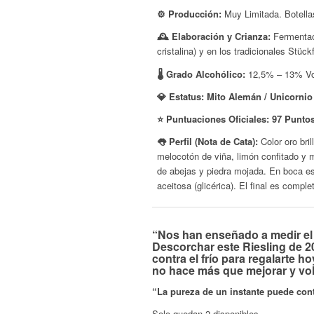
⚙️ Producción:
Muy Limitada. Botella
🕰️ Elaboración y Crianza:
Fermentaci
cristalina) y en los tradicionales
Stück
🌡️ Grado Alcohólico:
12,5% – 13% Vo
💎 Estatus:
Mito Alemán / Unicornio
⭐ Puntuaciones Oficiales:
97 Puntos
👅 Perfil (Nota de Cata):
Color oro bri
melocotón de viña, limón confitado y 
de abejas y piedra mojada. En boca es
aceitosa (glicérica). El final es compl
“Nos han enseñado a medir el 
Descorchar este Riesling de 20
contra el frío para regalarte h
no hace más que mejorar y vol
“La pureza de un instante puede con
Solo quedan 2 disponibles