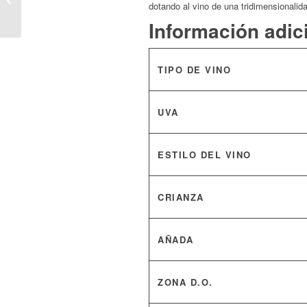
dotando al vino de una tridimensionalid
El Olimpo de la
Toscana: 100...
Información adic
TIPO DE VINO
UVA
ESTILO DEL VINO
CRIANZA
AÑADA
ZONA D.O.