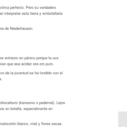
roclima perfecto. Pero su verdadero
 interpretar esta tierra y embotellarla
era de Niederhausen.
os entraron en pánico porque la uva
ían que esa acidez era oro puro.
sivo de la juventud se ha fundido con el
a.
drocarburo (keroseno o pedernal). Lejos
ños en botella, especialmente en
elocotón blanco, miel y flores secas,