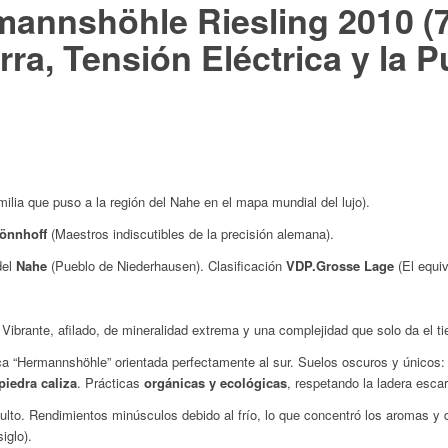
annshöhle Riesling 2010 (75
rra, Tensión Eléctrica y la 
milia que puso a la región del Nahe en el mapa mundial del lujo).
Dönnhoff
(Maestros indiscutibles de la precisión alemana).
del
Nahe
(Pueblo de Niederhausen). Clasificación
VDP.Grosse Lage
(El equi
Vibrante, afilado, de mineralidad extrema y una complejidad que solo da el t
ca “Hermannshöhle” orientada perfectamente al sur. Suelos oscuros y únicos
piedra caliza
. Prácticas
orgánicas y ecológicas
, respetando la ladera escar
lto. Rendimientos minúsculos debido al frío, lo que concentró los aromas y d
iglo).