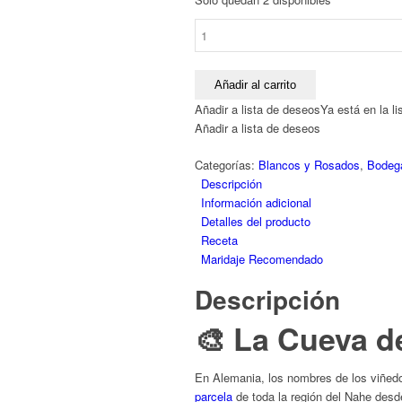
Dönnhoff
Hermannshöhle
Riesling
2010
Añadir al carrito
(75cl)
Añadir a lista de deseos
Ya está en la l
|
Añadir a lista de deseos
El
Rey
Categorías:
Blancos y Rosados
,
Bodeg
del
Descripción
Nahe:
Información adicional
Pizarra,
Detalles del producto
Tensión
Receta
Eléctrica
Maridaje Recomendado
y
Descripción
la
Pureza
🎨 La Cueva 
Absoluta
cantidad
En Alemania, los nombres de los viñedo
parcela
de toda la región del Nahe des