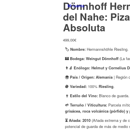
Dönnhoff Herm
del Nahe: Piza
Absoluta
499,00
€
🏷️ Nombre:
Hermannshöhle Riesling.
🏰 Bodega:
Weingut Dönnhoff
(La fa
👨‍🔬 Enólogo:
Helmut y Cornelius 
🌍 País / Origen:
Alemania
| Región 
🍇 Variedad:
100%
Riesling
.
🍷 Estilo del Vino:
Blanco de guarda. 
🌱 Terruño / Viticultura:
Parcela míti
grisácea, roca volcánica (pórfido) y 
⏳ Añada:
2010
(Añada extrema y de cu
potencial de guarda de más de medio s