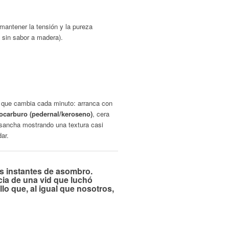
antener la tensión y la pureza
 sin sabor a madera).
lo que cambia cada minuto: arranca con
ocarburo (pedernal/keroseno)
, cera
nsancha mostrando una textura casi
ar.
os instantes de asombro.
cia de una vid que luchó
llo que, al igual que nosotros,