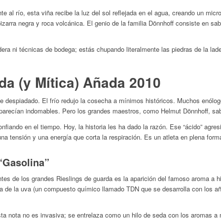
e al río, esta viña recibe la luz del sol reflejada en el agua, creando un mic
arra negra y roca volcánica. El genio de la familia Dönnhoff consiste en saber
era ni técnicas de bodega; estás chupando literalmente las piedras de la lad
da (y Mítica) Añada 2010
ue despiadado. El frío redujo la cosecha a mínimos históricos. Muchos enólog
 parecían indomables. Pero los grandes maestros, como Helmut Dönnhoff, sab
confiando en el tiempo. Hoy, la historia les ha dado la razón. Ese “ácido” agre
na tensión y una energía que corta la respiración. Es un atleta en plena form
“Gasolina”
tes de los grandes Rieslings de guarda es la aparición del famoso aroma a hi
eza de la uva (un compuesto químico llamado TDN que se desarrolla con los a
a nota no es invasiva; se entrelaza como un hilo de seda con los aromas a m