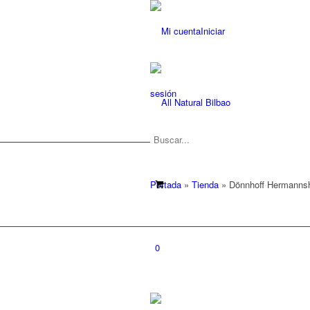
Iniciar
sesión
Portada
»
Tienda
»
Dönnhoff Hermannshö
0