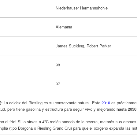
Niederhäuser Hermannshöhle
Alemania
James Suckling, Robert Parker
98
97
):
La acidez del Riesling es su conservante natural. Este
2010
es prácticamen
ud, pero tiene gasolina y estructura para seguir vivo y mejorando
hasta 2050
n el frío! Si lo sirves a 4ºC recién sacado de la nevera, matarás sus aromas 
plia (tipo Borgoña o Riesling Grand Cru) para que el oxígeno expanda las not