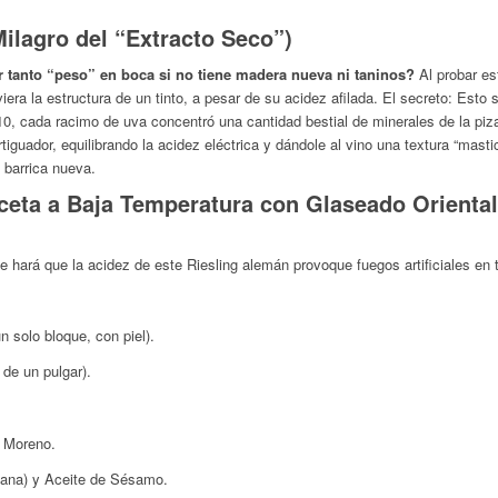
Milagro del “Extracto Seco”)
r tanto “peso” en boca si no tiene madera nueva ni taninos?
Al probar est
iera la estructura de un tinto, a pesar de su acidez afilada.
El secreto:
Esto s
10, cada racimo de uva concentró una cantidad bestial de minerales de la pi
guador, equilibrando la acidez eléctrica y dándole al vino una textura “mastic
 barrica nueva.
ceta a Baja Temperatura con Glaseado Oriental 
e hará que la acidez de este Riesling alemán provoque fuegos artificiales en 
 solo bloque, con piel).
 de un pulgar).
r Moreno.
zana) y Aceite de Sésamo.