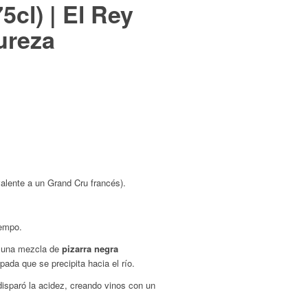
cl) | El Rey
Pureza
valente a un
Grand Cru
francés).
iempo.
: una mezcla de
pizarra negra
pada que se precipita hacia el río.
isparó la acidez, creando vinos con un