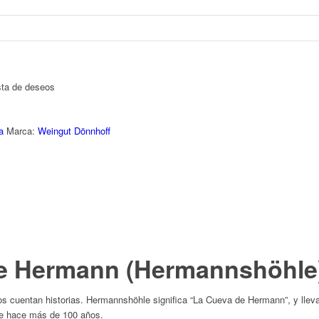
ista de deseos
a
Marca:
Weingut Dönnhoff
de Hermann (Hermannshöhle
s cuentan historias.
Hermannshöhle
significa “La Cueva de Hermann”, y llev
de hace más de 100 años.