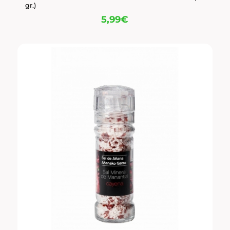
gr.)
5,99
€