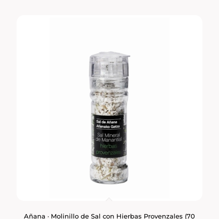
Añana · Molinillo de Sal con Hierbas Provenzales (70