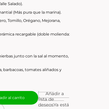
alle Salado).
antial (Más pura que la marina).
ro, Tomillo, Orégano, Mejorana,
cerámica recargable (doble molienda:
hierbas junto con la sal al momento,
a, barbacoas, tomates aliñados y
Añadir a
dir al carrito
lista de
deseos
Ya está