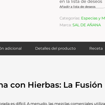
en la lista de deseos
Añadir a lista de deseos
Categorías:
Especias y M
Marca:
SAL DE AÑANA
ón adicional
Detalles del producto
Receta
na con Hierbas: La Fusión
brada es difícil. A menudo, las mezclas comerciales utiliza