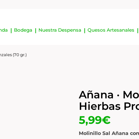
nda
Bodega
Nuestra Despensa
Quesos Artesanales
zales (70 gr.)
Añana · Mol
Hierbas Pro
5,99
€
Molinillo Sal Añana con