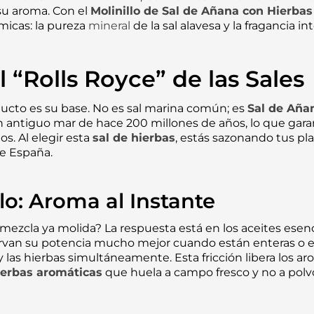
su aroma. Con el
Molinillo
de
Sal de Añana
con Hierbas
micas: la pureza
mineral
de la sal alavesa y la fragancia i
 “Rolls Royce” de las Sales
ucto es su base. No es sal marina común; es
Sal de Aña
un antiguo mar de hace 200 millones de años, lo que garan
s. Al elegir esta
sal de hierbas
, estás sazonando tus pl
de España.
lo: Aroma al Instante
 mezcla ya molida? La respuesta está en los aceites esenc
ervan su potencia mucho mejor cuando están enteras o en t
y las hierbas simultáneamente. Esta fricción libera los ar
ierbas aromáticas
que huela a campo fresco y no a polvo 