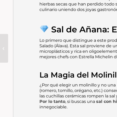
hierbas secas que han perdido todo 
culinario uniendo dos joyas gastronó
Sal de Añana: El
Lo primero que distingue a este prod
Onena · Sal
Salado (Álava). Esta sal proviene de 
Ahumada | La
microplásticos y rica en oligoelemento
Esencia del Fuego
mejores chefs con Estrella Michelin 
Ancestral que
Transforma cada
Receta...
La Magia del Molinil
¿Por qué elegir un molinillo y no una
(romero, tomillo, orégano, etc.) cons
las cuchillas cerámicas rompen la sal 
Por lo tanto
, si buscas una
sal con h
innegociable.