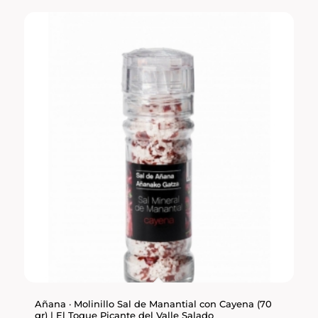
Añana · Molinillo Sal de Manantial con Cayena (70
gr) | El Toque Picante del Valle Salado