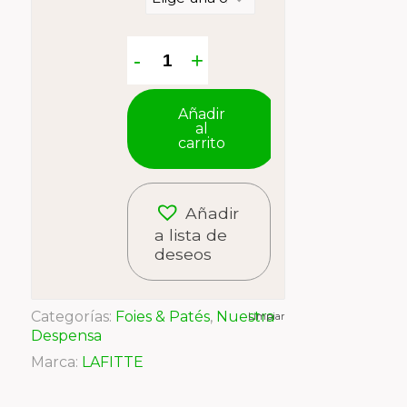
Añadir
al
carrito
Añadir
a lista de
deseos
Categorías:
Foies & Patés
,
Nuestra
Limpiar
Despensa
Marca:
LAFITTE