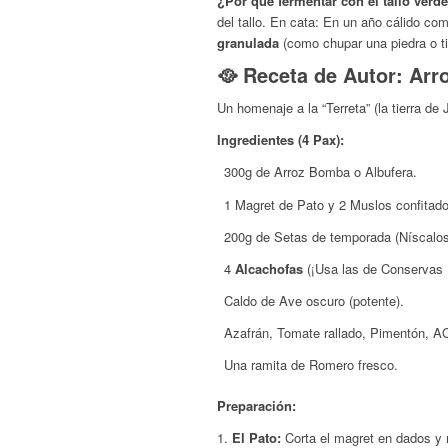
¿Por qué fermentar con el tallo verd
del tallo.
En cata:
En un año cálido como 
granulada
(como chupar una piedra o tiz
🥘 Receta de Autor: Arr
Un homenaje a la “Terreta” (la tierra de 
Ingredientes (4 Pax):
300g de Arroz Bomba o Albufera.
1 Magret de Pato y 2 Muslos confitado
200g de Setas de temporada (Níscalos
4
Alcachofas
(¡Usa las de Conservas El
Caldo de Ave oscuro (potente).
Azafrán, Tomate rallado, Pimentón, A
Una ramita de Romero fresco.
Preparación:
El Pato:
Corta el magret en dados y m