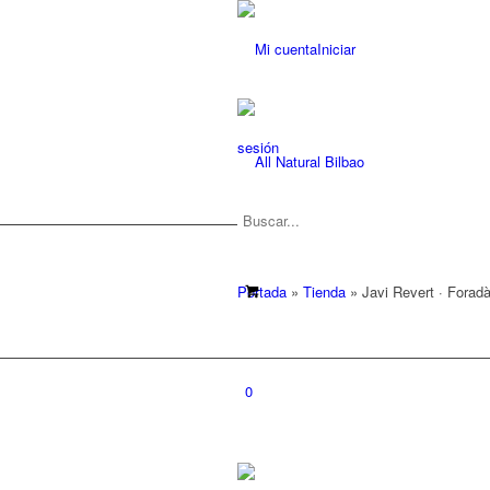
Iniciar
sesión
Portada
»
Tienda
»
Javi Revert · Foradà
0