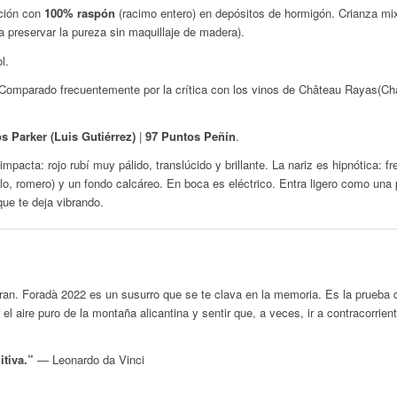
ción con
100% raspón
(racimo entero) en depósitos de hormigón. Crianza mi
a preservar la pureza sin maquillaje de madera).
l.
 Comparado frecuentemente por la crítica con los vinos de
Château Rayas
(Ch
 Parker (Luis Gutiérrez)
|
97 Puntos Peñín
.
pacta: rojo rubí muy pálido, translúcido y brillante. La nariz es hipnótica: fre
lo, romero) y un fondo calcáreo. En boca es eléctrico. Entra ligero como una 
que te deja vibrando.
ran. Foradà 2022 es un susurro que se te clava en la memoria. Es la prueba d
 el aire puro de la montaña alicantina y sentir que, a veces, ir a contracorrien
itiva.”
—
Leonardo da Vinci