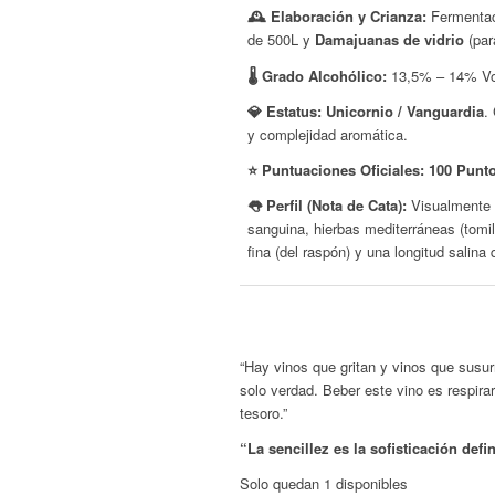
🕰️ Elaboración y Crianza:
Fermenta
de 500L y
Damajuanas de vidrio
(par
🌡️ Grado Alcohólico:
13,5% – 14% Vo
💎 Estatus:
Unicornio / Vanguardia
.
y complejidad aromática.
⭐ Puntuaciones Oficiales:
100
Puntos
👅 Perfil (Nota de Cata):
Visualmente im
sanguina, hierbas mediterráneas (tomil
fina (del raspón) y una longitud salina 
“Hay vinos que gritan y vinos que susur
solo verdad. Beber este vino es respirar
tesoro.”
“La sencillez es la sofisticación defin
Solo quedan 1 disponibles