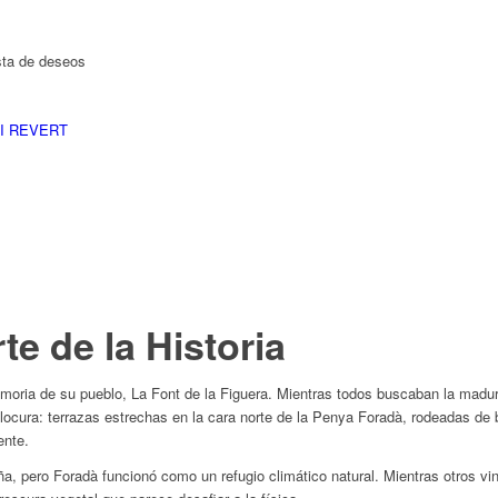
ista de deseos
I REVERT
te de la Historia
oria de su pueblo, La Font de la Figuera. Mientras todos buscaban la madurez
ocura: terrazas estrechas en la cara norte de la Penya Foradà, rodeadas de b
ente.
a, pero Foradà funcionó como un refugio climático natural. Mientras otros vin