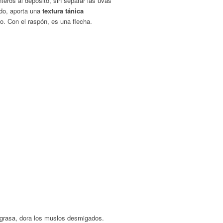
teros al depósito, sin separar las uvas
odo, aporta una
textura tánica
no. Con el raspón, es una flecha.
a grasa, dora los muslos desmigados.