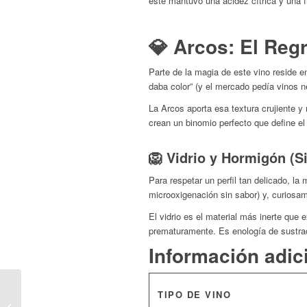
este mantuvo una acidez cítrica y una fr
💎 Arcos: El Reg
Parte de la magia de este vino reside e
daba color” (y el mercado pedía vinos n
La Arcos aporta esa textura crujiente y 
crean un binomio perfecto que define el
🦁 Vidrio y Hormigón (Si
Para respetar un perfil tan delicado, la
microoxigenación sin sabor) y, curiosa
El vidrio es el material más inerte que
prematuramente. Es enología de sustracc
Información adic
Paisajes · Cecias 2012
TIPO DE VINO
| La Garnacha Heroica