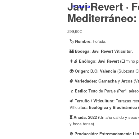
Javi Revert · 
Mediterráneo: 
299,90
€
🏷️ Nombre:
Foradà.
🏰 Bodega:
Javi Revert Viticultor
.
👨‍🔬 Enólogo:
Javi Revert
(El “niño p
🌍 Origen:
D.O. Valencia
(Subzona Cla
🍇 Variedades:
Garnacha
y
Arcos
(Va
🍷 Estilo:
Tinto de Paraje (Perfil aéreo
🌱 Terruño / Viticultura:
Terrazas rec
Viticultura
Ecológica y Biodinámica
(
⏳ Añada:
2022
(Un año cálido y seco d
y boca tensa).
⚙️ Producción:
Extremadamente Limi