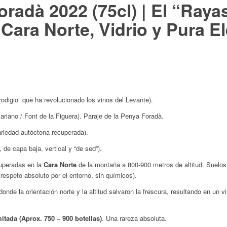
Foradà 2022 (75cl) | El “Raya
Cara Norte, Vidrio y Pura El
rodigio” que ha revolucionado los vinos del Levante).
riano / Font de la Figuera). Paraje de la Penya Foradà.
riedad autóctona recuperada).
, de capa baja, vertical y “de sed”).
uperadas en la
Cara Norte
de la montaña a 800-900 metros de altitud. Suelos
respeto absoluto por el entorno, sin químicos).
onde la orientación norte y la altitud salvaron la frescura, resultando en un 
tada (Aprox. 750 – 900 botellas)
. Una rareza absoluta.