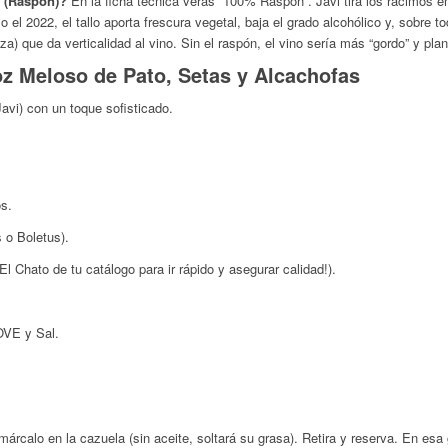
e (Raspón)?
En la ficha técnica verás “100% Raspón”. Javi tira los racimos en
el 2022, el tallo aporta frescura vegetal, baja el grado alcohólico y, sobre t
a) que da verticalidad al vino. Sin el raspón, el vino sería más “gordo” y pla
oz Meloso de Pato, Setas y Alcachofas
Javi) con un toque sofisticado.
s.
 o Boletus).
 Chato de tu catálogo para ir rápido y asegurar calidad!).
OVE y Sal.
árcalo en la cazuela (sin aceite, soltará su grasa). Retira y reserva. En es