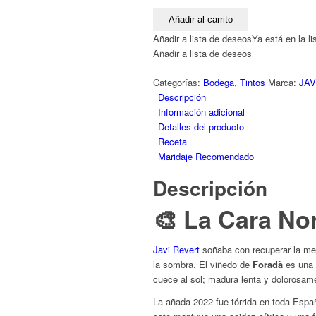
Javi
Añadir al carrito
Revert
Añadir a lista de deseos
Ya está en la l
·
Añadir a lista de deseos
Foradà
2022
Categorías:
Bodega
,
Tintos
Marca:
JAV
(75cl)
Descripción
|
Información adicional
El
Detalles del producto
"Rayas"
Receta
del
Maridaje Recomendado
Mediterráneo:
Cara
Descripción
Norte,
Vidrio
🎨 La Cara Nor
y
Pura
Javi Revert
soñaba con recuperar la mem
Electricidad
la sombra. El viñedo de
Foradà
es una l
cantidad
cuece al sol; madura lenta y dolorosam
La añada 2022 fue tórrida en toda Españ