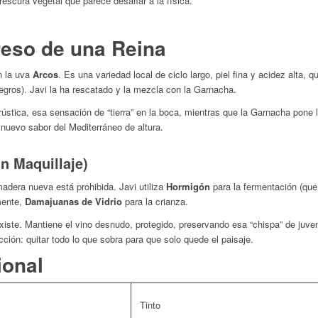
escura vegetal que parece desafiar a la física.
reso de una Reina
n la uva
Arcos
. Es una variedad local de ciclo largo, piel fina y acidez alta, 
egros). Javi la ha rescatado y la mezcla con la Garnacha.
rústica, esa sensación de “tierra” en la boca, mientras que la Garnacha pone l
 nuevo sabor del Mediterráneo de altura.
n Maquillaje)
 madera nueva está prohibida. Javi utiliza
Hormigón
para la fermentación (que 
mente,
Damajuanas de Vidrio
para la crianza.
 existe. Mantiene el vino desnudo, protegido, preservando esa “chispa” de juv
ión: quitar todo lo que sobra para que solo quede el paisaje.
ional
Tinto