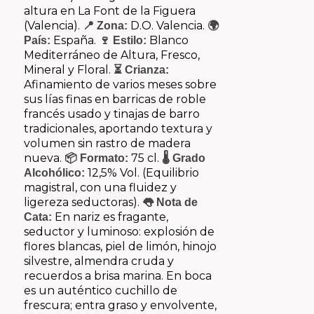
altura en La Font de la Figuera
(Valencia).
D.O. Valencia.
📍 Zona:
🌍
España.
Blanco
País:
🍷 Estilo:
Mediterráneo de Altura, Fresco,
Mineral y Floral.
⏳ Crianza:
Afinamiento de varios meses sobre
sus lías finas en barricas de roble
francés usado y tinajas de barro
tradicionales, aportando textura y
volumen sin rastro de madera
nueva.
75 cl.
📦 Formato:
🌡️ Grado
12,5% Vol. (Equilibrio
Alcohólico:
magistral, con una fluidez y
ligereza seductoras).
👅 Nota de
En nariz es fragante,
Cata:
seductor y luminoso: explosión de
flores blancas, piel de limón, hinojo
silvestre, almendra cruda y
recuerdos a brisa marina. En boca
es un auténtico cuchillo de
frescura; entra graso y envolvente,