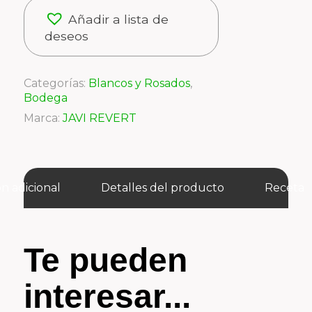
Añadir a lista de
deseos
Categorías:
Blancos y Rosados
,
Bodega
Marca:
JAVI REVERT
n adicional
Detalles del producto
Receta
Te pueden
interesar...