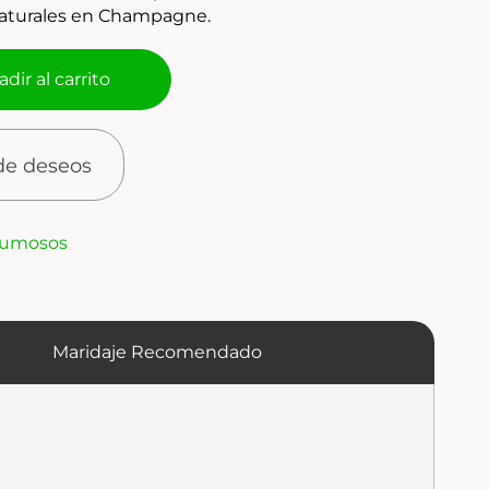
aturales en Champagne.
dir al carrito
 de deseos
umosos
Maridaje Recomendado