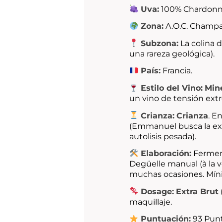
Uva:
100% Chardonna
Zona:
A.O.C. Champa
Subzona:
La colina 
una rareza geológica).
País:
Francia.
Estilo del Vino:
Mine
un vino de tensión extre
Crianza:
Crianza
. E
(Emmanuel busca la expr
autolisis pesada).
Elaboración:
Ferment
Degüelle manual (
à la 
muchas ocasiones. Míni
Dosage:
Extra Brut
maquillaje.
Puntuación:
93 Punt