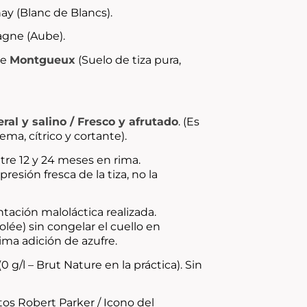
y (Blanc de Blancs).
gne (Aube).
de
Montgueux
(Suelo de tiza pura,
ral y salino / Fresco y afrutado
. (Es
ma, cítrico y cortante).
ntre 12 y 24 meses en rima.
esión fresca de la tiza, no la
ación maloláctica realizada.
volée
) sin congelar el cuello en
ma adición de azufre.
(0 g/l – Brut Nature en la práctica). Sin
os Robert Parker / Icono del