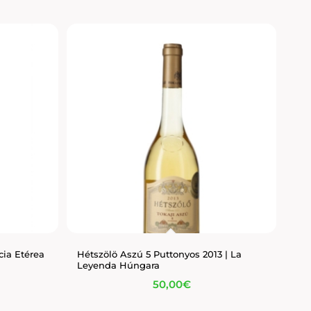
cia Etérea
Hétszölö Aszú 5 Puttonyos 2013 | La
Leyenda Húngara
50,00
€