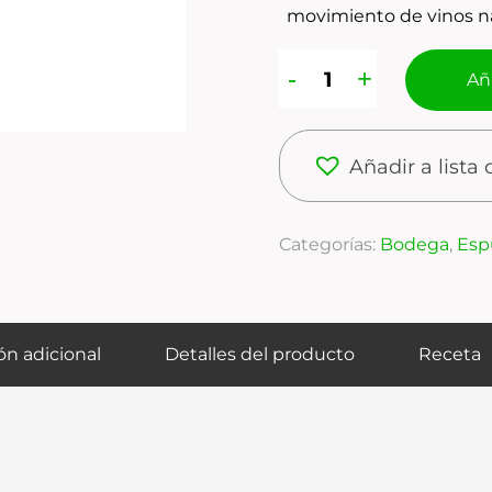
movimiento de vinos n
Aña
Añadir a lista
Categorías:
Bodega
,
Esp
ón adicional
Detalles del producto
Receta