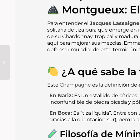
Montgueux: El
Para entender el
Jacques Lassaigne
solitaria de tiza pura que emerge en m
de su Chardonnay, tropical y madura 
aquí para mejorar sus mezclas. Emman
defensor mundial de este terroir únic
Sierra de Toloño · La
Dula 2023: El Vino de
Pueblo, Frescura y
¿A qué sabe la t
Mineralidad...
Este
Champagne
es la definición de
En Nariz:
Es un estallido de cítrico
inconfundible de piedra picada y pól
En Boca:
Es “tiza líquida”. Entra co
gracias a la orientación sur), pero la
Filosofía de Míni