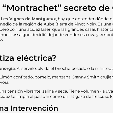
 “Montrachet” secreto d
 Les Vignes de Montgueux
, hay que entender dónde n
edio de la región de Aube (tierra de Pinot Noir). Es una 
pero con una acidez láser, que las grandes casas histó
uel Lassaigne decidió dejar de vender esa uva y embote
o.
iza eléctrica?
energía
. Al servirlo, olvida el brioche pesado o la
mantequi
s. Limón confitado, pomelo, manzana Granny Smith crujien
vora.
n una tensión vibrante, salina y seca. Tiene volumen (l
 acidez te limpia el paladar como un latigazo de frescura. 
ma Intervención