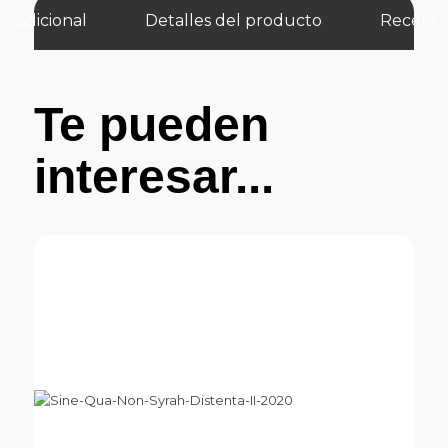
n adicional
Detalles del producto
Receta
Te pueden
interesar...