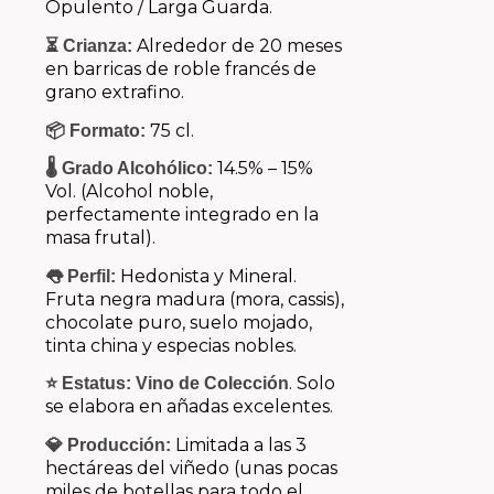
Opulento / Larga Guarda.
Alrededor de 20 meses
⏳ Crianza:
en barricas de roble francés de
grano extrafino.
75 cl.
📦 Formato:
14.5% – 15%
🌡️ Grado Alcohólico:
Vol. (Alcohol noble,
perfectamente integrado en la
masa frutal).
Hedonista y Mineral.
👅 Perfil:
Fruta negra madura (mora, cassis),
chocolate puro, suelo mojado,
tinta china y especias nobles.
. Solo
⭐ Estatus:
Vino de Colección
se elabora en añadas excelentes.
Limitada a las 3
💎 Producción:
hectáreas del viñedo (unas pocas
miles de botellas para todo el