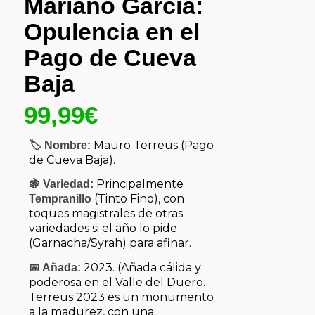
Mariano García:
Opulencia en el
Pago de Cueva
Baja
99,99
€
Mauro Terreus (Pago
🏷️ Nombre:
de Cueva Baja).
Principalmente
🍇 Variedad:
(Tinto Fino), con
Tempranillo
toques magistrales de otras
variedades si el año lo pide
(Garnacha/Syrah) para afinar.
2023. (Añada cálida y
📅 Añada:
poderosa en el Valle del Duero.
Terreus 2023 es un monumento
a la madurez, con una