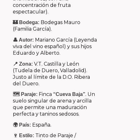
concentración de fruta
espectacular).
Bodegas Mauro
🏰 Bodega:
(Familia García).
Mariano García (Leyenda
👤 Autor:
viva del vino español) y sus hijos
Eduardo y Alberto.
V.T. Castilla y León
📍 Zona:
(Tudela de Duero, Valladolid).
Justo al límite de la D.O. Ribera
del Duero.
Finca
. Un
🗺️ Paraje:
“Cueva Baja”
suelo singular de arena y arcilla
que permite una maduración
perfecta y taninos sedosos.
España.
🌍 País:
Tinto de Paraje /
🍷 Estilo: