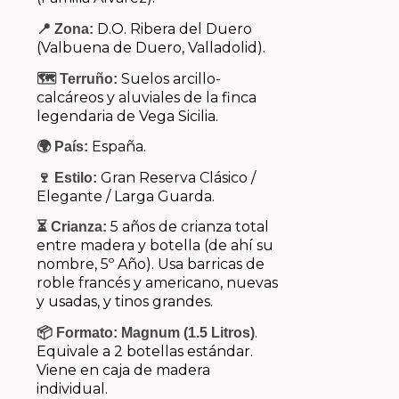
D.O. Ribera del Duero
📍 Zona:
(Valbuena de Duero, Valladolid).
Suelos arcillo-
🗺️ Terruño:
calcáreos y aluviales de la finca
legendaria de Vega Sicilia.
España.
🌍 País:
Gran Reserva Clásico /
🍷 Estilo:
Elegante / Larga Guarda.
5 años de crianza total
⏳ Crianza:
entre madera y botella (de ahí su
nombre, 5º Año). Usa barricas de
roble francés y americano, nuevas
y usadas, y tinos grandes.
.
📦 Formato:
Magnum (1.5 Litros)
Equivale a 2 botellas estándar.
Viene en caja de madera
individual.