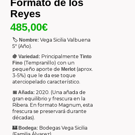
Formato de los
Reyes
485,00
€
Vega Sicilia Valbuena
🏷️ Nombre:
5º (Año).
Principalmente
🍇 Variedad:
Tinto
(Tempranillo) con un
Fino
pequeño aporte de
(aprox.
Merlot
3-5%) que le da ese toque
aterciopelado característico.
2020. (Una añada de
📅 Añada:
gran equilibrio y frescura en la
Ribera. En formato Magnum, esta
frescura se preservará durante
décadas).
Bodegas Vega Sicilia
🏰 Bodega:
(Familia Álvarez).