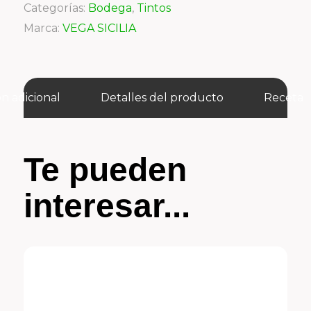
Categorías:
Bodega
,
Tintos
Marca:
VEGA SICILIA
n adicional
Detalles del producto
Receta
Te pueden
interesar...