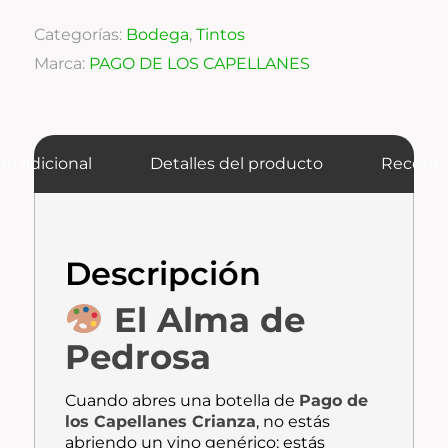
Categorías:
Bodega
,
Tintos
Marca:
PAGO DE LOS CAPELLANES
ón adicional
Detalles del producto
Receta
Descripción
El Alma de
Pedrosa
Cuando abres una botella de
Pago de
los Capellanes Crianza
, no estás
abriendo un vino genérico; estás