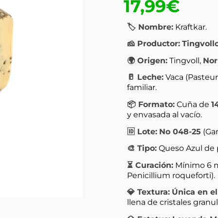
17,99
€
🏷️ Nombre:
Kraftkar.
🧀 Productor:
Tingvoll
🌍 Origen:
Tingvoll,
No
🥛 Leche:
Vaca (Pasteuri
familiar.
📦 Formato:
Cuña de
1
y envasada al vacío.
🆔 Lote:
No 048-25
(Gar
🎨 Tipo:
Queso Azul de 
⏳ Curación:
Mínimo 6 m
Penicillium roqueforti
).
💎 Textura:
Única en e
llena de cristales granu