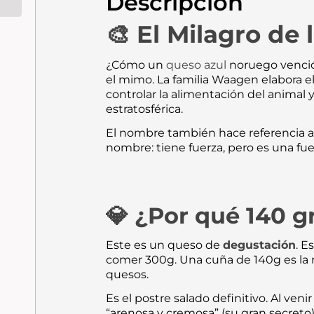
Descripción
Azúcar | La
Cremosidad...
🎨 El Milagro de 
¿Cómo un
queso azul
noruego venció 
el mimo. La familia Waagen elabora e
controlar la alimentación del animal
estratosférica.
El nombre también hace referencia a 
nombre: tiene fuerza, pero es una fu
💎 ¿Por qué 140 
Este es un queso de
degustación
. E
comer 300g. Una cuña de 140g es la r
quesos.
Es el postre salado definitivo. Al venir
“arenosa y cremosa” (su gran secreto)