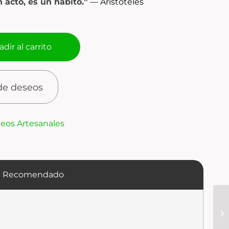
 acto, es un hábito.”
—
Aristóteles
dir al carrito
 de deseos
eos Artesanales
e Recomendado