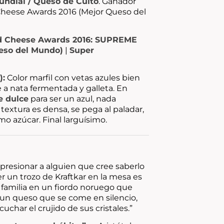
ndial / Queso de Culto
. Ganador
Cheese Awards 2016 (Mejor Queso del
d Cheese Awards 2016: SUPREME
so del Mundo)
|
Super
):
Color marfil con vetas azules bien
e a nata fermentada y galleta. En
e dulce
para ser un azul, nada
 textura es densa, se pega al paladar,
omo azúcar. Final larguísimo.
presionar a alguien que cree saberlo
r un trozo de Kraftkar en la mesa es
a familia en un fiordo noruego que
un queso que se come en silencio,
cuchar el crujido de sus cristales.”