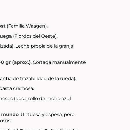
ost
(Familia Waagen).
ruega
(Fiordos del Oeste).
zada). Leche propia de la granja
40 gr (aprox.)
. Cortada manualmente
antía de trazabilidad de la rueda).
pasta cremosa.
eses (desarrollo de moho azul
l mundo
. Untuosa y espesa, pero
losos.