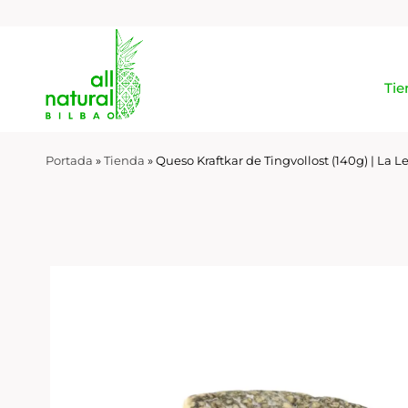
Tie
Portada
»
Tienda
»
Queso Kraftkar de Tingvollost (140g) | L