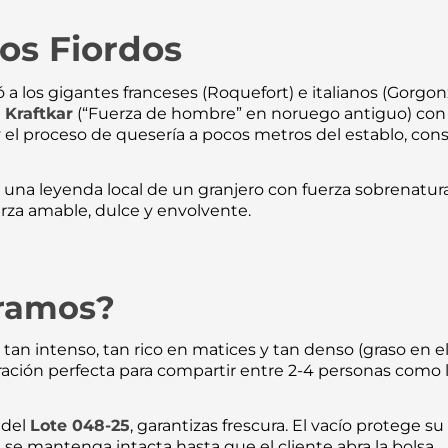
los Fiordos
a los gigantes franceses (Roquefort) e italianos (Gorgonz
l
Kraftkar
(“Fuerza de hombre” en noruego antiguo) con la
 y el proceso de quesería a pocos metros del establo, co
una leyenda local de un granjero con fuerza sobrenatural
erza amable, dulce y envolvente.
gramos?
s tan intenso, tan rico en matices y tan denso (graso en 
ación perfecta para compartir entre 2-4 personas como l
 del
Lote 048-25
, garantizas frescura. El vacío protege s
 se mantenga intacta hasta que el cliente abra la bolsa.