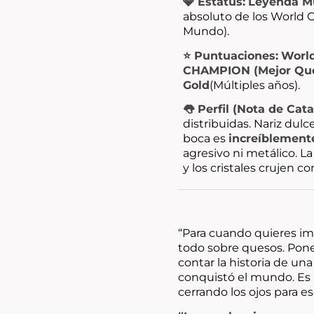
💎 Estatus:
Leyenda Mu
absoluto de los World 
Mundo).
⭐ Puntuaciones:
Worl
CHAMPION (Mejor Que
Gold
(Múltiples años).
👅 Perfil (Nota de Cata
distribuidas. Nariz dulc
boca es
increíblement
agresivo ni metálico. La
y los cristales crujen c
“Para cuando quieres im
todo sobre quesos. Pone
contar la historia de un
conquistó el mundo. Es 
cerrando los ojos para es