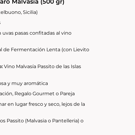
ro Malvasia (500 gr)
elbuono, Sicilia)
s
 uvas pasas confitadas al vino
l de Fermentación Lenta (con
Lievito
o:
Vino Malvasía Passito de las Islas
osa y muy aromática
ción, Regalo Gourmet o Pareja
r en lugar fresco y seco, lejos de la
os Passito (Malvasia o Pantelleria) o