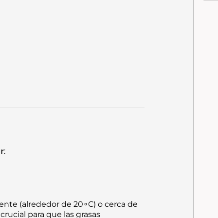
r
:
iente (alrededor de
2
0
∘
C
) o cerca de
rucial para que las grasas