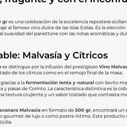
 gr
es una celebración de la excelencia repostera sicilian
e al famoso vino dulce de las Islas Eolias.
Es la elección
l suavidad del panettone con las notas aromáticas y dul
le: Malvasía y Cítricos
o
se distingue por la infusión del prestigioso
Vino Malvasi
itado de los cítricos como en el remojo final de la masa.
gracias a la
fermentación lenta y natural
con
lievito m
a y pasas de Corinto.
La característica distintiva es la c
a textura crujiente y un sabor tostado que contrasta mar
sconaro Malvasia
en formato de
500 gr
,
encontrará un e
o gourmet de lujo o como postre íntimo.
Este producto d
cilia.