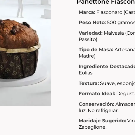
Panettone Fiascona
Marca:
Fiasconaro (Cast
Peso Neto:
500 gramo
Variedad:
Malvasia (Con
Passito)
Tipo de Masa:
Artesana
Madre
)
Ingrediente Destacad
Eolias
Textura:
Suave, esponj
Formato Ideal:
Degusta
Conservación:
Almacena
luz. No refrigerar.
Maridaje Sugerido:
Vin
Zabaglione.