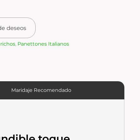
 de deseos
richos
,
Panettones Italianos
Maridaje Recomendado
undible toque