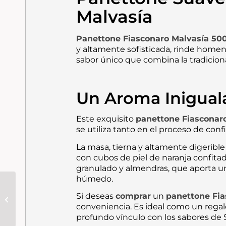
Malvasía
Panettone
Fiasconaro
Malvasía 500
y altamente sofisticada,
rinde homenaj
sabor único que combina la tradiciona
Un Aroma Inigualab
Este exquisito
panettone Fiasconar
se utiliza tanto en el proceso de conf
La masa,
tierna y altamente digerible 
con cubos de piel de naranja confitad
granulado y almendras,
que aporta un
húmedo.
Fiasconaro ·
Panettone Frutas del
Si deseas
comprar
un
panettone Fia
Bosque 1 kg: El
conveniencia.
Es ideal como un regal
Aroma Inconfundible
profundo vínculo con los sabores de Si