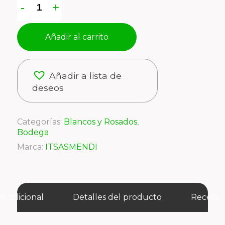
Añadir al carrito
Añadir a lista de
deseos
Categorías:
Blancos y Rosados
,
Bodega
Marca:
ITSASMENDI
n adicional
Detalles del producto
Receta