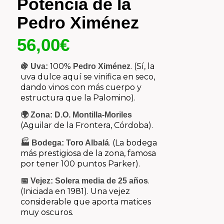
Potencia de la
Pedro Ximénez
56,00
€
100%
. (Sí, la
🍇 Uva:
Pedro Ximénez
uva dulce aquí se vinifica en seco,
dando vinos con más cuerpo y
estructura que la Palomino).
🌍 Zona:
D.O. Montilla-Moriles
(Aguilar de la Frontera, Córdoba).
. (La bodega
🏭 Bodega:
Toro Albalá
más prestigiosa de la zona, famosa
por tener 100 puntos Parker).
.
📅 Vejez:
Solera media de 25 años
(Iniciada en 1981). Una vejez
considerable que aporta matices
muy oscuros.