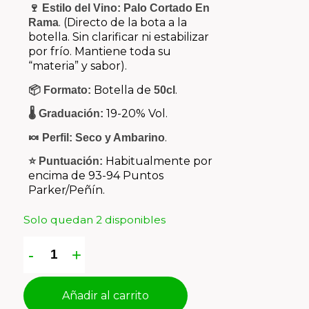
🍷 Estilo del Vino:
Palo Cortado En
. (Directo de la bota a la
Rama
botella. Sin clarificar ni estabilizar
por frío. Mantiene toda su
“materia” y sabor).
Botella de
.
📦 Formato:
50cl
19-20% Vol.
🌡️ Graduación:
.
🍬 Perfil:
Seco y Ambarino
Habitualmente por
⭐ Puntuación:
encima de 93-94 Puntos
Parker/Peñín.
Solo quedan 2 disponibles
Añadir al carrito