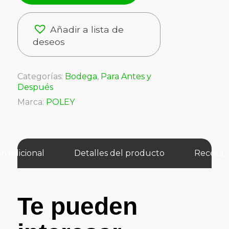
Añadir a lista de
deseos
Categorías:
Bodega
,
Para Antes y
Después
Marca:
POLEY
n adicional
Detalles del producto
Receta
Te pueden