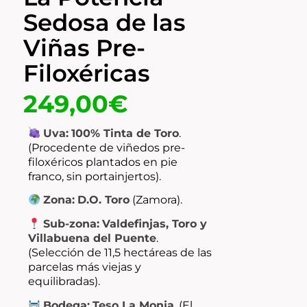
Sedosa de las
Viñas Pre-
Filoxéricas
249,00
€
Uva:
100% Tinta de Toro
.
(Procedente de viñedos pre-
filoxéricos plantados en pie
franco, sin portainjertos).
Zona:
D.O. Toro
(Zamora).
Sub-zona:
Valdefinjas, Toro y
Villabuena del Puente
.
(Selección de 11,5 hectáreas de las
parcelas más viejas y
equilibradas).
Bodega:
Teso La Monja
.
(El