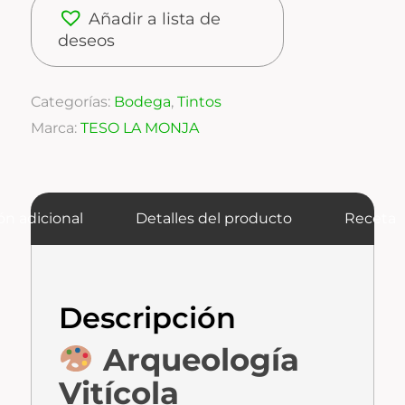
Añadir a lista de
deseos
Categorías:
Bodega
,
Tintos
Marca:
TESO LA MONJA
ón adicional
Detalles del producto
Receta
Descripción
Arqueología
Vitícola