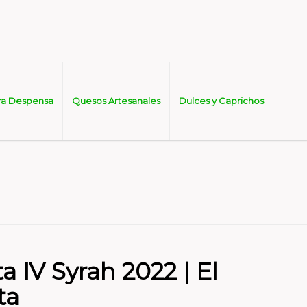
ra Despensa
Quesos Artesanales
Dulces y Caprichos
 IV Syrah 2022 | El
ta