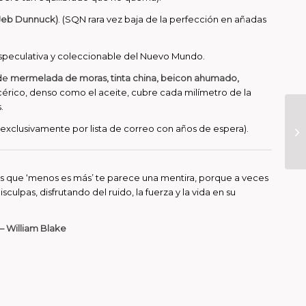
 Jeb Dunnuck)
. (SQN rara vez baja de la perfección en añadas
speculativa y coleccionable del Nuevo Mundo.
de
mermelada de moras, tinta china, beicon ahumado,
icérico, denso como el aceite, cubre cada milímetro de la
.
 exclusivamente por lista de correo con años de espera).
los que ‘menos es más’ te parece una mentira, porque a veces
sculpas, disfrutando del ruido, la fuerza y la vida en su
— William Blake