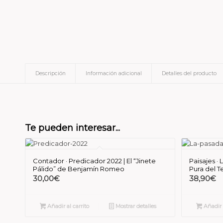
Descripción
Información adicional
Detalles del producto
Te pueden interesar...
Contador · Predicador 2022 | El “Jinete
Paisajes ·
Pálido” de Benjamín Romeo
Pura del T
30,00
€
38,90
€
Añadir al carrito
Mostrar detalles
Añadir a