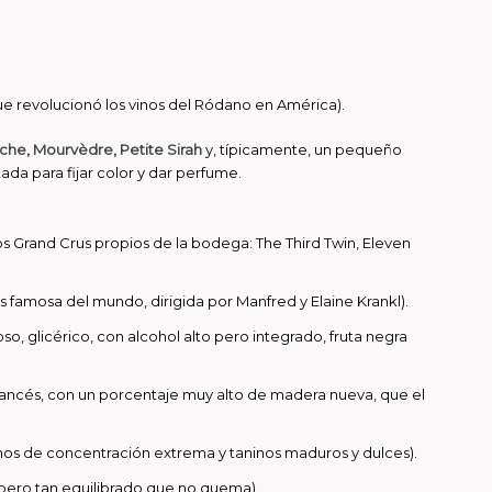
ue revolucionó los vinos del Ródano en América).
he, Mourvèdre, Petite Sirah
y, típicamente, un pequeño
ada para fijar color y dar perfume.
los Grand Crus propios de la bodega:
The Third Twin, Eleven
 famosa del mundo, dirigida por Manfred y Elaine Krankl).
oso, glicérico, con alcohol alto pero integrado, fruta negra
 francés, con un porcentaje muy alto de madera nueva, que el
vinos de concentración extrema y taninos maduros y dulces).
, pero tan equilibrado que no quema).