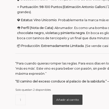
⭐
Puntuación:
98-100 Puntos (Estimación Antonio Galloni /
grandes).
💎 Estatus:
Vino Unicornio
. Probablemente la marca más e
👅 Perfil (Nota de Cata):
Abrumador. Es como una bomba 
chocolate negro, violetas y pimienta negra
. En boca es gl
boca con taninos de terciopelo y un final que dura minutos
📦
Producción:
Extremadamente Limitada
. (Se vende casi
“Para cuando quieras romper las reglas. Para esos días en 
‘más es más’. Este vino es para beber con pasión, sin pedir di
máxima expresión.”
“El camino del exceso conduce al palacio de la sabiduría.” 
Solo quedan 2 disponibles
Añadir al carrito