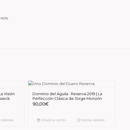
 NON
La Visión
Dominio del Águila · Reserva 2019 | La
isseck
Perfección Clásica de Jorge Monzón
90,00
€
 detalles
Añadir al carrito
Mostrar detalles