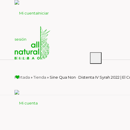
Iniciar
sesión
Portada
»
Tienda
»
Sine Qua Non · Distenta IV Syrah 2022 | El C