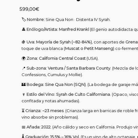
599,00
€
🏷️ Nombre:
Sine Qua Non · Distenta IV Syrah.
👤 Enólogo/Artista:
Manfred Krankl
(El genio autodidacta q
🍇
Uva:
Mayoría de Syrah (~82-84%)
, con aportes de
Grenac
toque de uva blanca (
Muscat o Petit Manseng
) co-ferment
🌍
Zona:
California Central Coast
(USA).
📍
Sub-zona:
Ventura / Santa Barbara County
. (Mezcla de 
Confessions, Cumulus y Mollie
).
🏰
Bodega:
Sine Qua Non (SQN)
. (La bodega de garaje más
🍷
Estilo del Vino:
Syrah de Culto Californiana
. (Opaco, visc
confitada y notas ahumadas).
⏳
Crianza:
~23 meses
. (Crianza larga en barricas de roble
vino absorbe sin problemas).
📅
Añada:
2022
. (Año cálido y seco en California. Produjo 
🌡️
Graduación:
15.5% – 16% Vol.
(Es un vino de alto octanaje