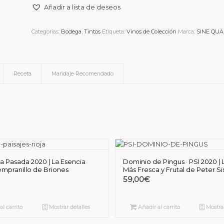
Añadir a lista de deseos
Categorías:
Bodega
,
Tintos
Etiqueta:
Vinos de Colección
Marca:
SINE QUA
Receta
Maridaje Recomendado
 La Pasada 2020 | La Esencia
Dominio de Pingus · PSI 2020 | 
empranillo de Briones
Más Fresca y Frutal de Peter S
59,00
€
l carrito
Mostrar detalles
Añadir al carrito
Mostrar