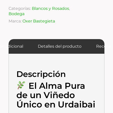
Categorías:
Blancos y Rosados
,
Bodega
Marca:
Oxer Bastegieta
ón adicional
Detalles del producto
Receta
Descripción
El Alma Pura
de un Viñedo
Único en Urdaibai