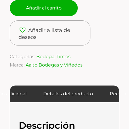
Añadir al carrito
Añadir a lista de
deseos
Categorías:
Bodega
,
Tintos
Marca:
Aalto Bodegas y Viñedos
ón adicional
Detalles del producto
Receta
Descripción