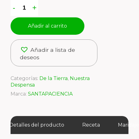
Añadir al carrito
Añadir a lista de
deseos
Categorías:
De la Tierra
,
Nuestra
Despensa
Marca:
SANTAPACIENCIA
Detalles del producto
Receta
Maridaj