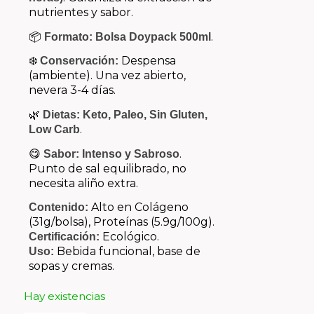
nutrientes y sabor.
📦
.
Formato:
Bolsa Doypack 500ml
❄️
Despensa
Conservación:
(ambiente). Una vez abierto,
nevera 3-4 días.
🌿
Dietas:
Keto, Paleo, Sin Gluten,
.
Low Carb
😋
.
Sabor:
Intenso y Sabroso
Punto de sal equilibrado, no
necesita aliño extra.
Alto en Colágeno
Contenido:
(31g/bolsa), Proteínas (5.9g/100g).
Ecológico.
Certificación:
Bebida funcional, base de
Uso:
sopas y cremas.
Hay existencias