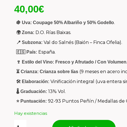
40,00
€
.
🍇 Uva:
Coupage 50% Albariño y 50% Godello
D.O. Rías Baixas.
🌍 Zona:
Val do Salnés (Baión – Finca Ofelia).
📍 Subzona:
España.
🇪🇸 País:
🍷 Estilo del Vino:
Fresco y Afrutado / Con Volumen
(9 meses en acero in
⏳ Crianza:
Crianza sobre lías
Vinificación integral (uva entera 
🛠️ Elaboración:
13% Vol.
🌡️ Graduación:
92-93 Puntos Peñín / Medallas de O
⭐ Puntuación:
Hay existencias
Davide