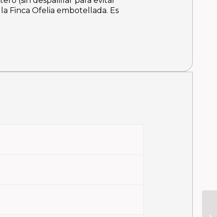
ero (sin despalillar para evitar
 la Finca Ofelia embotellada.
Es