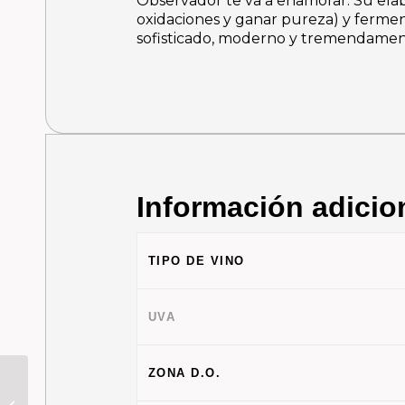
Observador te va a enamorar.
Su ela
oxidaciones y ganar pureza) y ferme
sofisticado, moderno y tremendamen
Información adicio
TIPO DE VINO
UVA
ZONA D.O.
Davide · 2º Año 2023 |
El Arte de Saber