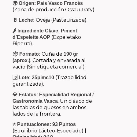
🌍 Origen:
País Vasco Francés
(Zona de producción Ossau-Iraty).
Oveja (Pasteurizada).
🥛 Leche:
🌶️ Ingrediente Clave:
Piment
(Ezpeletako
d’Espelette AOP
Biperra).
Cuña de
📦 Formato:
190 gr
. Cortada y envasada al
(aprox.)
vacío (Sin etiqueta comercial).
(Trazabilidad
🆔 Lote:
25pimc10
garantizada).
💎 Estatus:
Especialidad Regional /
. Un clásico de
Gastronomía Vasca
las tablas de quesos en ambos
lados de la frontera.
⭐ Puntuaciones:
93 Puntos
(Equilibrio Lácteo-Especiado) |