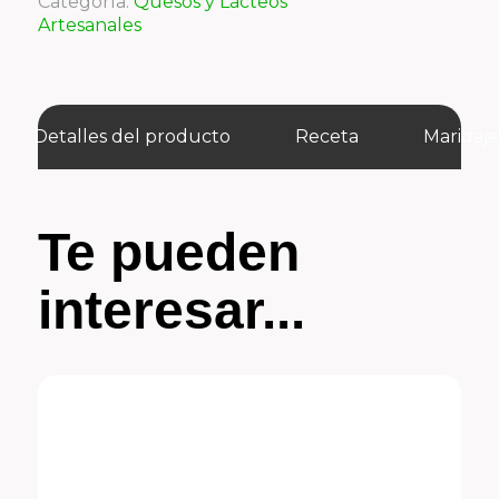
Categoría:
Quesos y Lácteos
Artesanales
Detalles del producto
Receta
Maridaj
Te pueden
interesar...