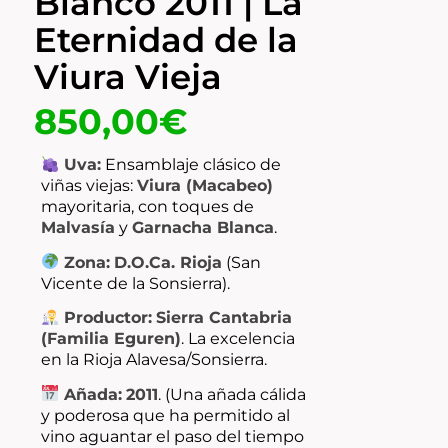
Blanco 2011 | La
Eternidad de la
Viura Vieja
850,00
€
Uva:
Ensamblaje clásico de
viñas viejas:
Viura (Macabeo)
mayoritaria, con toques de
Malvasía
y
Garnacha Blanca
.
Zona:
D.O.Ca. Rioja
(San
Vicente de la Sonsierra).
Productor:
Sierra Cantabria
(Familia Eguren)
. La excelencia
en la Rioja Alavesa/Sonsierra.
Añada:
2011
. (Una añada cálida
y poderosa que ha permitido al
vino aguantar el paso del tiempo