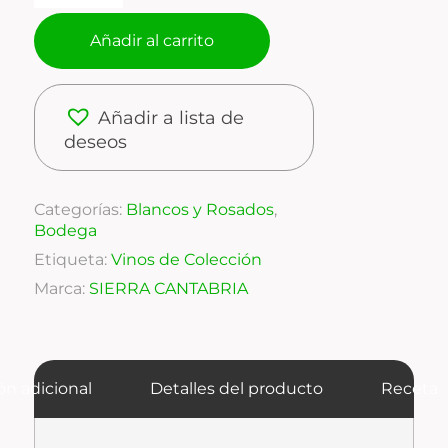
Añadir al carrito
Añadir a lista de
deseos
Categorías:
Blancos y Rosados
,
Bodega
Etiqueta:
Vinos de Colección
Marca:
SIERRA CANTABRIA
ón adicional
Detalles del producto
Receta