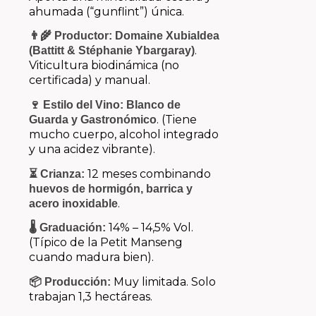
ahumada (“gunflint”) única.
👨‍🌾 Productor:
Domaine Xubialdea
.
(Battitt & Stéphanie Ybargaray)
Viticultura biodinámica (no
certificada) y manual.
🍷 Estilo del Vino:
Blanco de
.
(Tiene
Guarda y Gastronómico
mucho cuerpo,
alcohol integrado
y una acidez vibrante).
12 meses combinando
⏳ Crianza:
huevos de hormigón, barrica y
.
acero inoxidable
14% – 14,
5% Vol.
🌡️ Graduación:
(Típico de la Petit Manseng
cuando madura bien).
Muy limitada. Solo
📦 Producción:
trabajan 1,3 hectáreas.