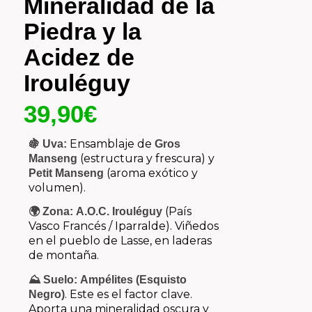
Mineralidad de la
Piedra y la
Acidez de
Irouléguy
39,90
€
Ensamblaje de
🍇 Uva:
Gros
(estructura y frescura) y
Manseng
(aroma exótico y
Petit Manseng
volumen).
(País
🌍 Zona:
A.O.C. Irouléguy
Vasco Francés / Iparralde).
Viñedos
en el pueblo de Lasse,
en laderas
de montaña.
⛰️ Suelo:
Ampélites (Esquisto
.
Este es el factor clave.
Negro)
Aporta una mineralidad oscura y