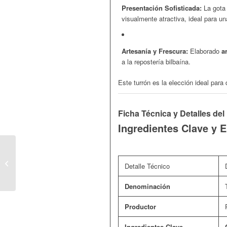
Presentación Sofisticada:
La gota 
visualmente atractiva, ideal para 
Artesanía y Frescura:
Elaborado
a
a la repostería bilbaína.
Este turrón es la elección ideal par
Ficha Técnica y Detalles de
Ingredientes Clave y 
Turrón de Naranja de
Felipe (Bilbao): La
Detalle Técnico
Fusión Cítrica y la Alta
Repost...
Denominación
Productor
Ingredientes Clave