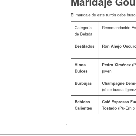
Maridaje Gou
El maridaje de este turrón debe busca
Categoría
Recomendación Es
de Bebida
Destilados
Ron Añejo Oscur
Vinos
Pedro Ximénez
(P
Dulces
joven.
Burbujas
Champagne Demi
(si se busca ligerez
Bebidas
Café Espresso Fu
Calientes
Tostado
(Pu-Erh o