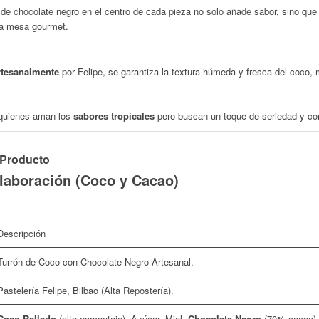
de chocolate negro en el centro de cada pieza no solo añade sabor, sino que
una mesa
gourmet
.
rtesanalmente
por Felipe, se garantiza la textura húmeda y fresca del coco, 
a quienes aman los
sabores tropicales
pero buscan un toque de seriedad y co
l Producto
Elaboración (Coco y Cacao)
Descripción
Turrón de Coco con Chocolate Negro Artesanal.
Pastelería Felipe, Bilbao (Alta Repostería).
Coco Rallado
(alto porcentaje), Azúcar, Miel,
Chocolate Negro
(70% cacao).