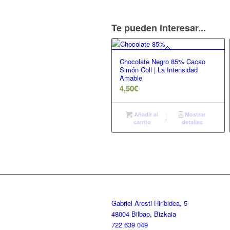
Te pueden interesar...
Chocolate Negro 85% Cacao
Simón Coll | La Intensidad
Amable
4,50
€
Añadir al
Mostrar
carrito
detalles
Gabriel Aresti Hiribidea, 5
48004 Bilbao, Bizkaia
722 639 049