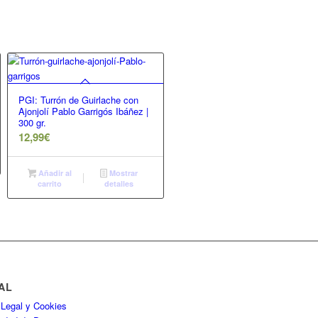
PGI: Turrón de Guirlache con
Ajonjolí Pablo Garrigós Ibáñez |
300 gr.
12,99
€
Añadir al
Mostrar
carrito
detalles
AL
 Legal y Cookies