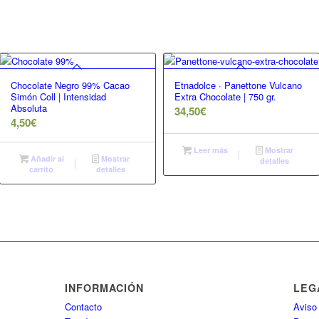
Chocolate Negro 99% Cacao
Etnadolce · Panettone Vulcano
Simón Coll | Intensidad
Extra Chocolate | 750 gr.
Absoluta
34,50
€
4,50
€
Leer más
Mostrar
Añadir al
Mostrar
detalles
carrito
detalles
INFORMACIÓN
LEG
Contacto
Aviso