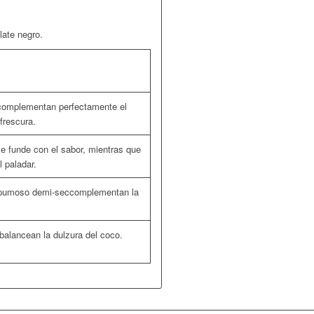
late negro.
n complementan perfectamente el
frescura.
e funde con el sabor, mientras que
l paladar.
espumoso
demi-sec
complementan la
 balancean la dulzura del coco.