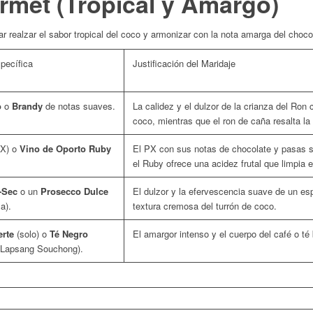
rmet (Tropical y Amargo)
r realzar el sabor tropical del coco y armonizar con la nota amarga del choco
pecífica
Justificación del Maridaje
o
o
Brandy
de notas suaves.
La calidez y el dulzor de la crianza del Ro
coco, mientras que el ron de caña resalta la 
X) o
Vino de Oporto Ruby
El PX con sus notas de chocolate y pasas s
el Ruby ofrece una acidez frutal que limpia e
-Sec
o un
Prosecco Dulce
El dulzor y la efervescencia suave de un 
a).
textura cremosa del turrón de coco.
erte
(solo) o
Té Negro
El amargor intenso y el cuerpo del café o té
 Lapsang Souchong).