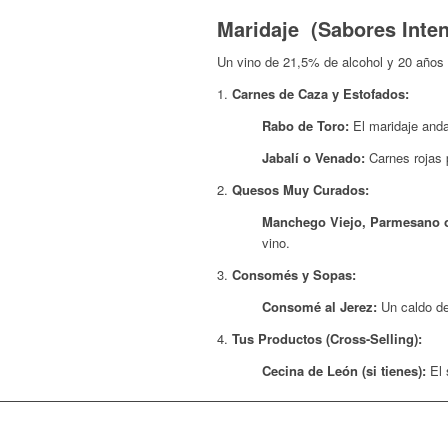
Maridaje (Sabores Inte
Un vino de 21,5% de alcohol y 20 años 
Carnes de Caza y Estofados:
Rabo de Toro:
El maridaje andal
Jabalí o Venado:
Carnes rojas 
Quesos Muy Curados:
Manchego Viejo, Parmesano o
vino.
Consomés y Sopas:
Consomé al Jerez:
Un caldo de
Tus Productos (Cross-Selling):
Cecina de León (si tienes):
El 