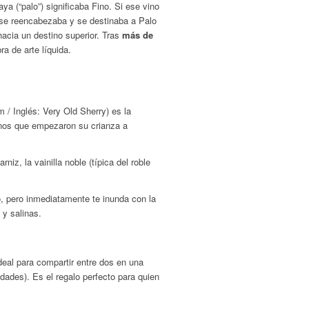
a (“palo”) significaba Fino. Si ese vino
o se reencabezaba y se destinaba a Palo
hacia un destino superior. Tras
más de
a de arte líquida.
um
/ Inglés:
Very Old Sherry
) es la
vinos que empezaron su crianza a
rniz, la vainilla noble (típica del roble
, pero inmediatamente te inunda con la
 y salinas.
deal para compartir entre dos en una
dades). Es el regalo perfecto para quien