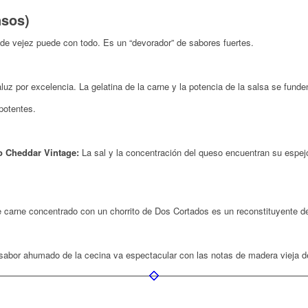
nsos)
de vejez puede con todo. Es un “devorador” de sabores fuertes.
uz por excelencia. La gelatina de la carne y la potencia de la salsa se funde
potentes.
 Cheddar Vintage:
La sal y la concentración del queso encuentran su espejo 
 carne concentrado con un chorrito de Dos Cortados es un reconstituyente d
sabor ahumado de la cecina va espectacular con las notas de madera vieja d