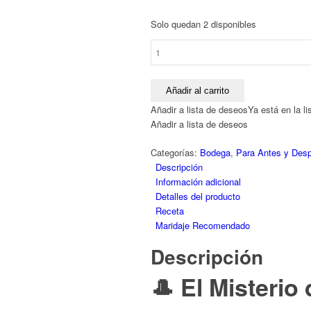
Solo quedan 2 disponibles
Dos
Cortados
V.O.S.
|
Añadir al carrito
La
Añadir a lista de deseos
Ya está en la l
Aristocracia
Añadir a lista de deseos
del
Palo
Categorías:
Bodega
,
Para Antes y Des
Cortado
Descripción
(20
Información adicional
Años)
Detalles del producto
cantidad
Receta
Maridaje Recomendado
Descripción
🎩 El Misterio