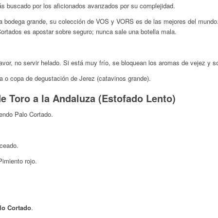
 más buscado por los aficionados avanzados por su complejidad.
 bodega grande, su colección de VOS y VORS es de las mejores del mundo. T
Cortados es apostar sobre seguro; nunca sale una botella mala.
favor, no servir helado. Si está muy frío, se bloquean los aromas de vejez y so
a o copa de degustación de Jerez (catavinos grande).
e Toro a la Andaluza (Estofado Lento)
iendo Palo Cortado.
oceado.
Pimiento rojo.
lo Cortado
.