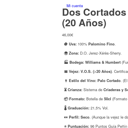
Dos Cortados V
(20 Años)
46,00
€
🍇 Uva:
100%
Palomino Fino
.
🌍 Zona:
D.O. Jerez-Xérès-Sherry.
🏭 Bodega:
Williams & Humbert
(Fun
📅 Vejez:
V.O.S. (>20 Años)
. Certifi
🍷 Estilo del Vino:
Palo Cortado
. (E
⏳ Crianza:
Sistema de
Criaderas y S
📦 Formato:
Botella de
50cl
(Formato t
🌡️ Graduación:
21,5% Vol.
🍬 Perfil:
Seco
. (Aunque la vejez le d
⭐ Puntuación:
96 Puntos Guía Peñín /