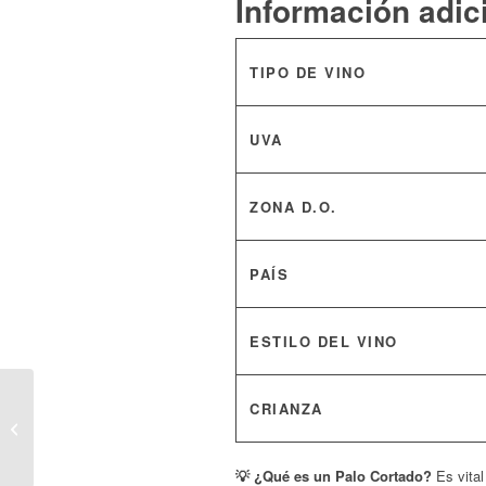
Información adic
TIPO DE VINO
UVA
ZONA D.O.
PAÍS
ESTILO DEL VINO
Queso Brie Noir de
CRIANZA
Xavier (100 gr. Aprox.):
La Leyenda de Meaux,
Sabor Tostado...
💡 ¿Qué es un Palo Cortado?
Es vital