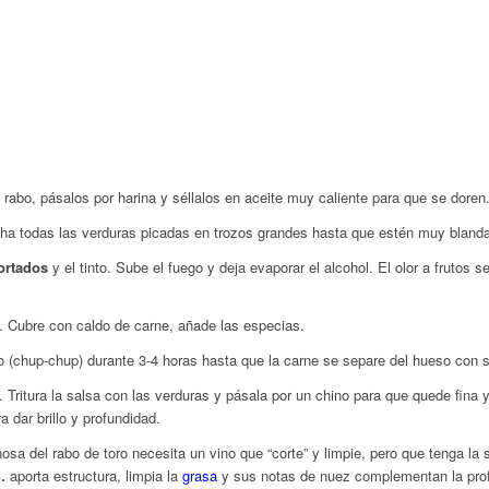
rabo, pásalos por harina y séllalos en aceite muy caliente para que se doren.
ha todas las verduras picadas en trozos grandes hasta que estén muy bland
ortados
y el tinto. Sube el fuego y deja evaporar el alcohol. El olor a frutos 
a. Cubre con caldo de carne, añade las especias.
 (chup-chup) durante 3-4 horas hasta que la carne se separe del hueso con so
Tritura la salsa con las verduras y pásala por un chino para que quede fina y 
 dar brillo y profundidad.
osa del rabo de toro necesita un vino que “corte” y limpie, pero que tenga la 
.
aporta estructura, limpia la
grasa
y sus notas de nuez complementan la prof