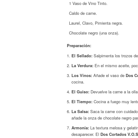
1 Vaso de Vino Tinto.
Caldo de carne.
Laurel, Clavo, Pimienta negra.
Chocolate negro (una onza).
Preparación:
El Sellado:
Salpimenta los trozos de 
La Verdura:
En el mismo aceite, poc
Los Vinos:
Añade el vaso de
Dos C
cocina.
El Guiso:
Devuelve la carne a la oll
El Tiempo:
Cocina a fuego muy lento
La Salsa:
Saca la carne con cuidado. 
añade la onza de chocolate negro para
Armonía:
La textura melosa y gelatin
desaparecer. El
Dos Cortados V.O.S