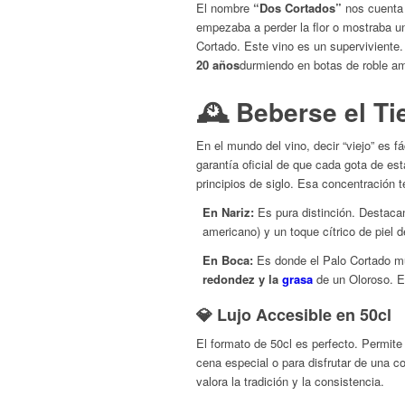
El nombre
“Dos Cortados”
nos cuenta 
empezaba a perder la flor o mostraba un
Cortado. Este vino es un superviviente.
20 años
durmiendo en botas de roble am
🕰️ Beberse el Ti
En el mundo del vino, decir “viejo” es fá
garantía oficial de que cada gota de e
principios de siglo. Esa concentración 
En Nariz:
Es pura distinción. Destacan
americano) y un toque cítrico de piel 
En Boca:
Es donde el Palo Cortado mue
redondez y la
grasa
de un Oloroso. Es
💎 Lujo Accesible en 50cl
El formato de 50cl es perfecto. Permite
cena especial o para disfrutar de una c
valora la tradición y la consistencia.