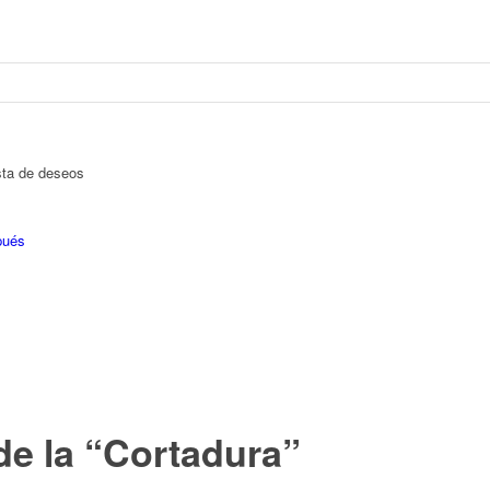
ista de deseos
pués
 de la “Cortadura”