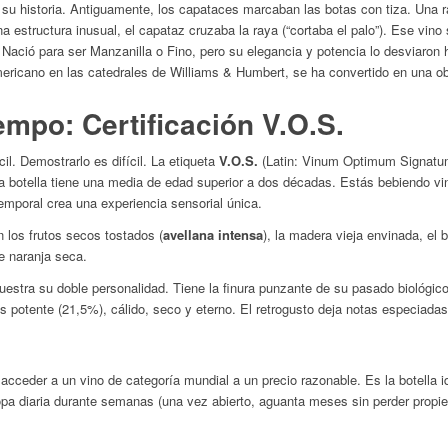
su historia. Antiguamente, los capataces marcaban las botas con tiza. Una ray
a estructura inusual, el capataz cruzaba la raya (“cortaba el palo”). Ese vin
 Nació para ser Manzanilla o Fino, pero su elegancia y potencia lo desviaron 
ericano en las catedrales de Williams & Humbert, se ha convertido en una obr
empo: Certificación V.O.S.
cil. Demostrarlo es difícil. La etiqueta
V.O.S.
(Latin:
Vinum Optimum Signat
sta botella tiene una media de edad superior a dos décadas. Estás bebiendo 
temporal crea una experiencia sensorial única.
 los frutos secos tostados (
avellana intensa
), la madera vieja envinada, el ba
de naranja seca.
stra su doble personalidad. Tiene la finura punzante de su pasado biológico
 potente (21,5%), cálido, seco y eterno. El retrogusto deja notas especiadas
 acceder a un vino de categoría mundial a un precio razonable. Es la botella i
opa diaria durante semanas (una vez abierto, aguanta meses sin perder propie